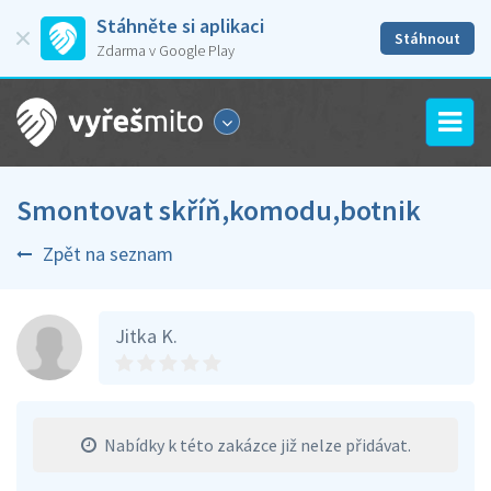
Stáhněte si aplikaci
Stáhnout
Zdarma v Google Play
Smontovat skříň,komodu,botnik
Zpět na seznam
Jitka K.
Nabídky k této zakázce již nelze přidávat.