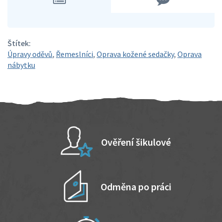
Štítek:
Úpravy oděvů
,
Řemeslníci
,
Oprava kožené sedačky
,
Oprava
nábytku
Ověření šikulové
Odměna po práci