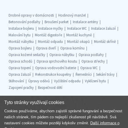
Drobné opravy v domácnosti
Hodinový manžel
Betonování podlahy
Broušení parket
Instalace antény
Instalace bojleru
Instalace myčky
Instalace WC
Instalace žaluzií
Malování bytu
Montáž digestoře
Montáž kuchyně
Montáž nábytku
Montáž odpadu
Montáž okapů
Montáž skříně
Oprava bojleru
Oprava dveří
Oprava komínu
Oprava kožené sedačky
Oprava nábytku
Oprava podlahy
Oprava schodů
Oprava sprchového koutu
Oprava střechy
Oprava topení
Oprava vodovodní baterie
Oprava WC
Oprava žaluzií
Rekonstrukce koupelny
Řemeslníci
Sekání trávy
Stěhování
Úpravy oděvů
Vyčištění odpadu
Vyklízení bytu
Zapojení pračky
Bezpečnost dětí
Tyto stránky využívají cookies
Cookies používáme, abychom zajistili správné fungování a bezpečnost
Součást skupiny
našich stránek, tím pádem co nejlepší zkušenost při návštěvě. Svá
nastavení cookies můžete později kdykoliv změnit.
Další informace o