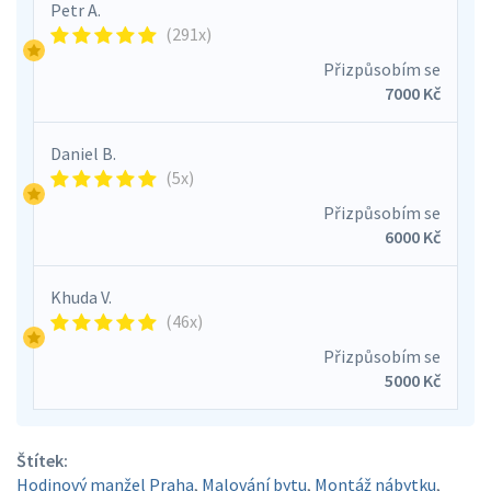
Petr A.
(291x)
Přizpůsobím se
7000 Kč
Daniel B.
(5x)
Přizpůsobím se
6000 Kč
Khuda V.
(46x)
Přizpůsobím se
5000 Kč
Štítek:
Hodinový manžel Praha
,
Malování bytu
,
Montáž nábytku
,