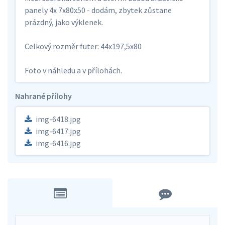
panely 4x 7x80x50 - dodám, zbytek zůstane
prázdný, jako výklenek.
Celkový rozměr futer: 44x197,5x80
Foto v náhledu a v přílohách.
Nahrané přílohy
img-6418.jpg
img-6417.jpg
img-6416.jpg