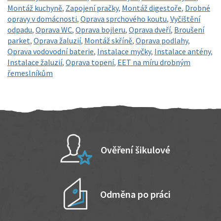
Montáž kuchyně
,
Zapojení pračky
,
Montáž digestoře
,
Drobné
opravy v domácnosti
,
Oprava sprchového koutu
,
Vyčištění
odpadu
,
Oprava WC
,
Oprava bojleru
,
Oprava dveří
,
Broušení
parket
,
Oprava žaluzií
,
Montáž skříně
,
Oprava podlahy
,
Oprava vodovodní baterie
,
Instalace myčky
,
Instalace antény
,
Instalace žaluzií
,
Oprava topení
,
EET na míru drobným
řemeslníkům
Ověření šikulové
Odměna po práci