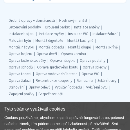
Drobné opravy v domácnosti
Hodinový manžel
Betonování podlahy
Broušení parket
Instalace antény
Instalace bojleru
Instalace myčky
Instalace WC
Instalace žaluzií
Malování bytu
Montáž digestoře
Montáž kuchyně
Montáž nábytku
Montáž odpadu
Montáž okapů
Montáž skříně
Oprava bojleru
Oprava dveří
Oprava komínu
Oprava kožené sedačky
Oprava nábytku
Oprava podlahy
Oprava schodů
Oprava sprchového koutu
Oprava střechy
Oprava topení
Oprava vodovodní baterie
Oprava WC
Oprava žaluzií
Rekonstrukce koupelny
Řemeslníci
Sekání trávy
Stěhování
Úpravy oděvů
Vyčištění odpadu
Vyklízení bytu
Zapojení pračky
Bezpečnost dětí
Tyto stránky využívají cookies
Cookies používáme, abychom zajistili správné fungování a bezpečnost
Součást skupiny
našich stránek, tím pádem co nejlepší zkušenost při návštěvě. Svá
nastavení cookies můžete později kdykoliv změnit.
Další informace o