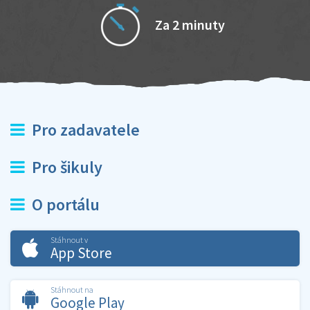
Za 2 minuty
Pro zadavatele
Pro šikuly
O portálu
Stáhnout v
App Store
Stáhnout na
Google Play