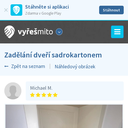
Stáhněte si aplikaci
Stáhnout
Zdarma v Google Play
Zadělání dveří sadrokartonem
Zpět na seznam
Náhledový obrázek
Michael M.