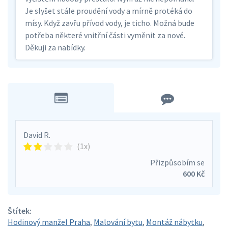
Je slyšet stále proudění vody a mírně protéká do
mísy. Když zavřu přívod vody, je ticho. Možná bude
potřeba některé vnitřní části vyměnit za nové.
Děkuji za nabídky.
David R.
(1x)
Přizpůsobím se
600 Kč
Štítek:
Hodinový manžel Praha
,
Malování bytu
,
Montáž nábytku
,