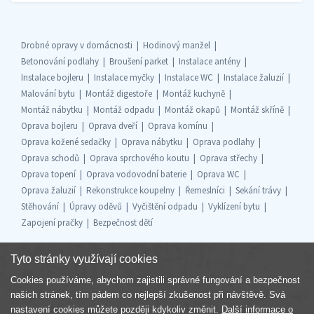
Drobné opravy v domácnosti
Hodinový manžel
Betonování podlahy
Broušení parket
Instalace antény
Instalace bojleru
Instalace myčky
Instalace WC
Instalace žaluzií
Malování bytu
Montáž digestoře
Montáž kuchyně
Montáž nábytku
Montáž odpadu
Montáž okapů
Montáž skříně
Oprava bojleru
Oprava dveří
Oprava komínu
Oprava kožené sedačky
Oprava nábytku
Oprava podlahy
Oprava schodů
Oprava sprchového koutu
Oprava střechy
Oprava topení
Oprava vodovodní baterie
Oprava WC
Oprava žaluzií
Rekonstrukce koupelny
Řemeslníci
Sekání trávy
Stěhování
Úpravy oděvů
Vyčištění odpadu
Vyklízení bytu
Zapojení pračky
Bezpečnost dětí
Tyto stránky využívají cookies
Cookies používáme, abychom zajistili správné fungování a bezpečnost
Součást skupiny
našich stránek, tím pádem co nejlepší zkušenost při návštěvě. Svá
nastavení cookies můžete později kdykoliv změnit.
Další informace o