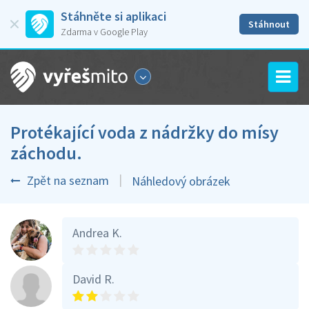
Stáhněte si aplikaci
Stáhnout
Zdarma v Google Play
Protékající voda z nádržky do mísy
záchodu.
Zpět na seznam
Náhledový obrázek
Andrea K.
David R.