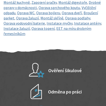
Montáž kuchyně
,
Zapojení pračky
,
Montáž digestoře
,
Drobné
opravy v domácnosti
,
Oprava sprchového koutu
,
Vyčištění
odpadu
,
Oprava WC
,
Oprava bojleru
,
Oprava dveří
,
Broušení
parket
,
Oprava žaluzií
,
Montáž skříně
,
Oprava podlahy
,
Oprava vodovodní baterie
,
Instalace myčky
,
Instalace antény
,
Instalace žaluzií
,
Oprava topení
,
EET na míru drobným
řemeslníkům
Ověření šikulové
Odměna po práci