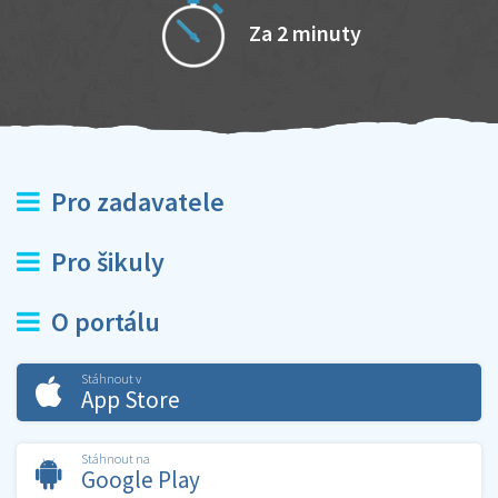
Za 2 minuty
Pro zadavatele
Pro šikuly
O portálu
Stáhnout v
App Store
Stáhnout na
Google Play