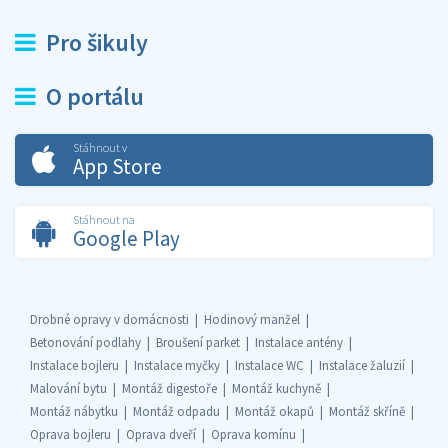
Pro šikuly
O portálu
Stáhnout v
App Store
Stáhnout na
Google Play
Drobné opravy v domácnosti
Hodinový manžel
Betonování podlahy
Broušení parket
Instalace antény
Instalace bojleru
Instalace myčky
Instalace WC
Instalace žaluzií
Malování bytu
Montáž digestoře
Montáž kuchyně
Montáž nábytku
Montáž odpadu
Montáž okapů
Montáž skříně
Oprava bojleru
Oprava dveří
Oprava komínu