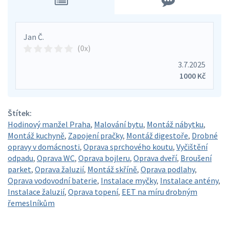
Jan Č.
(0x)
3.7.2025
1000 Kč
Štítek:
Hodinový manžel Praha
,
Malování bytu
,
Montáž nábytku
,
Montáž kuchyně
,
Zapojení pračky
,
Montáž digestoře
,
Drobné
opravy v domácnosti
,
Oprava sprchového koutu
,
Vyčištění
odpadu
,
Oprava WC
,
Oprava bojleru
,
Oprava dveří
,
Broušení
parket
,
Oprava žaluzií
,
Montáž skříně
,
Oprava podlahy
,
Oprava vodovodní baterie
,
Instalace myčky
,
Instalace antény
,
Instalace žaluzií
,
Oprava topení
,
EET na míru drobným
řemeslníkům