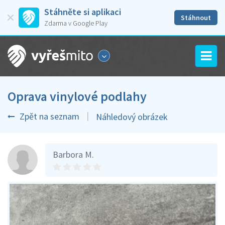
Stáhněte si aplikaci
Stáhnout
Zdarma v Google Play
Oprava vinylové podlahy
Zpět na seznam
Náhledový obrázek
Barbora M.