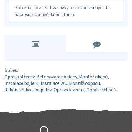
Potřebuji předělat zásuvky na novou kuchyň dle
nákresu z kuchyňského studia.
Štítek:
Oprava střechy
,
Betonování podlahy
,
Montáž okapů
,
Instalace bojleru
,
Instalace WC
,
Montáž odpadu
,
Rekonstrukce koupelny
,
Oprava komínu
,
Oprava schodů