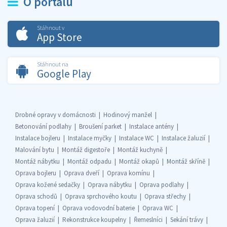
O portálu
Stáhnout v
App Store
Stáhnout na
Google Play
Drobné opravy v domácnosti
Hodinový manžel
Betonování podlahy
Broušení parket
Instalace antény
Instalace bojleru
Instalace myčky
Instalace WC
Instalace žaluzií
Malování bytu
Montáž digestoře
Montáž kuchyně
Montáž nábytku
Montáž odpadu
Montáž okapů
Montáž skříně
Oprava bojleru
Oprava dveří
Oprava komínu
Oprava kožené sedačky
Oprava nábytku
Oprava podlahy
Oprava schodů
Oprava sprchového koutu
Oprava střechy
Oprava topení
Oprava vodovodní baterie
Oprava WC
Oprava žaluzií
Rekonstrukce koupelny
Řemeslníci
Sekání trávy