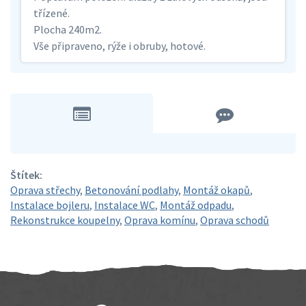
třízené.
Plocha 240m2.
Vše připraveno, rýže i obruby, hotové.
Štítek:
Oprava střechy
,
Betonování podlahy
,
Montáž okapů
,
Instalace bojleru
,
Instalace WC
,
Montáž odpadu
,
Rekonstrukce koupelny
,
Oprava komínu
,
Oprava schodů