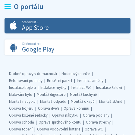
O portálu
Stáhnout v
App Store
Stáhnout na
Google Play
Drobné opravy v domácnosti
Hodinový manžel
Betonování podlahy
Broušení parket
Instalace antény
Instalace bojleru
Instalace myčky
Instalace WC
Instalace žaluzií
Malování bytu
Montáž digestoře
Montáž kuchyně
Montáž nábytku
Montáž odpadu
Montáž okapů
Montáž skříně
Oprava bojleru
Oprava dveří
Oprava komínu
Oprava kožené sedačky
Oprava nábytku
Oprava podlahy
Oprava schodů
Oprava sprchového koutu
Oprava střechy
Oprava topení
Oprava vodovodní baterie
Oprava WC