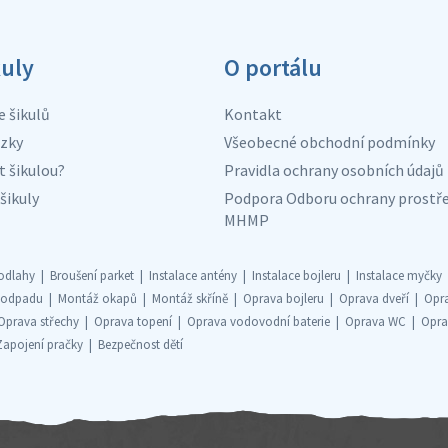
kuly
O portálu
e šikulů
Kontakt
zky
Všeobecné obchodní podmínky
t šikulou?
Pravidla ochrany osobních údajů
šikuly
Podpora Odboru ochrany prostře
MHMP
odlahy
Broušení parket
Instalace antény
Instalace bojleru
Instalace myčky
 odpadu
Montáž okapů
Montáž skříně
Oprava bojleru
Oprava dveří
Opr
Oprava střechy
Oprava topení
Oprava vodovodní baterie
Oprava WC
Opra
Zapojení pračky
Bezpečnost dětí