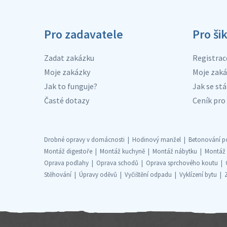
Pro zadavatele
Pro ši
Zadat zakázku
Registrac
Moje zakázky
Moje zaká
Jak to funguje?
Jak se stá
Časté dotazy
Ceník pro 
Drobné opravy v domácnosti
Hodinový manžel
Betonování p
Montáž digestoře
Montáž kuchyně
Montáž nábytku
Montáž
Oprava podlahy
Oprava schodů
Oprava sprchového koutu
Stěhování
Úpravy oděvů
Vyčištění odpadu
Vyklízení bytu