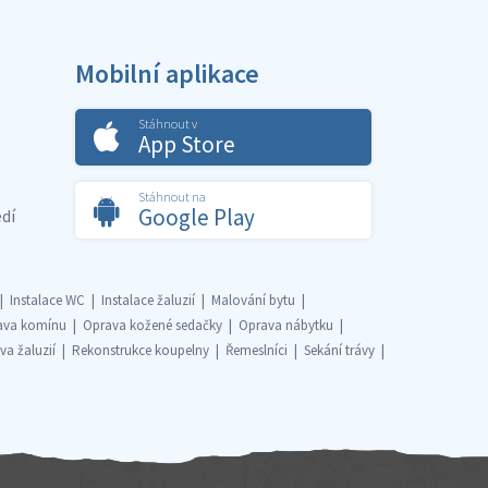
Mobilní aplikace
Stáhnout v
App Store
Stáhnout na
Google Play
dí
Instalace WC
Instalace žaluzií
Malování bytu
ava komínu
Oprava kožené sedačky
Oprava nábytku
va žaluzií
Rekonstrukce koupelny
Řemeslníci
Sekání trávy