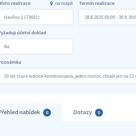
Místo realizace
na mapě
Termín realizace
Havířov 1 (73601)
28.8.2025 00:00 - 30.9. 00:
Vyžaduji účetní doklad
Ne
Poznámka
10 let stará lednice kombinovaná, jeden motor, chladí jen na 1
Přehled nabídek
Dotazy
0
0