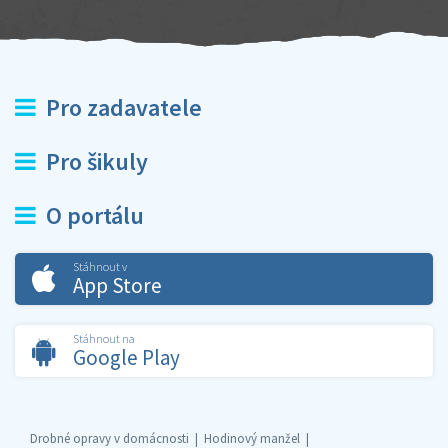
Pro zadavatele
Pro šikuly
O portálu
Stáhnout v
App Store
Stáhnout na
Google Play
Drobné opravy v domácnosti
Hodinový manžel