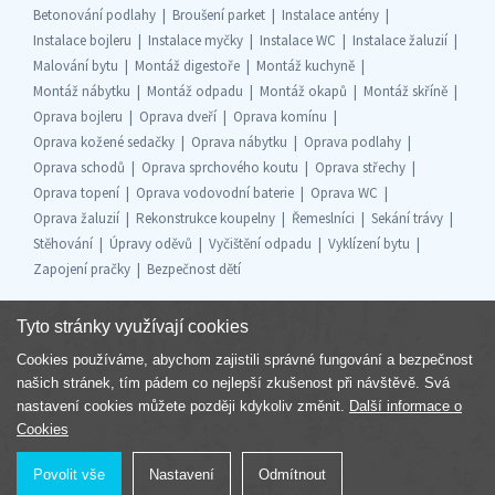
Betonování podlahy
Broušení parket
Instalace antény
Instalace bojleru
Instalace myčky
Instalace WC
Instalace žaluzií
Malování bytu
Montáž digestoře
Montáž kuchyně
Montáž nábytku
Montáž odpadu
Montáž okapů
Montáž skříně
Oprava bojleru
Oprava dveří
Oprava komínu
Oprava kožené sedačky
Oprava nábytku
Oprava podlahy
Oprava schodů
Oprava sprchového koutu
Oprava střechy
Oprava topení
Oprava vodovodní baterie
Oprava WC
Oprava žaluzií
Rekonstrukce koupelny
Řemeslníci
Sekání trávy
Stěhování
Úpravy oděvů
Vyčištění odpadu
Vyklízení bytu
Zapojení pračky
Bezpečnost dětí
Tyto stránky využívají cookies
Cookies používáme, abychom zajistili správné fungování a bezpečnost
Součást skupiny
našich stránek, tím pádem co nejlepší zkušenost při návštěvě. Svá
nastavení cookies můžete později kdykoliv změnit.
Další informace o
Cookies
Povolit vše
Nastavení
Odmítnout