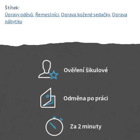
Štítek:
Úpravy oděvů
,
Řemeslníci
,
Oprava kožené sedačky
,
Oprava
nábytku
Ověření šikulové
Odměna po práci
Za 2 minuty