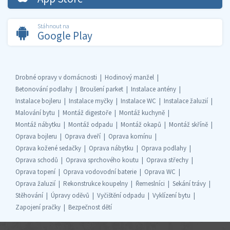
Stáhnout na
Google Play
Drobné opravy v domácnosti
Hodinový manžel
Betonování podlahy
Broušení parket
Instalace antény
Instalace bojleru
Instalace myčky
Instalace WC
Instalace žaluzií
Malování bytu
Montáž digestoře
Montáž kuchyně
Montáž nábytku
Montáž odpadu
Montáž okapů
Montáž skříně
Oprava bojleru
Oprava dveří
Oprava komínu
Oprava kožené sedačky
Oprava nábytku
Oprava podlahy
Oprava schodů
Oprava sprchového koutu
Oprava střechy
Oprava topení
Oprava vodovodní baterie
Oprava WC
Oprava žaluzií
Rekonstrukce koupelny
Řemeslníci
Sekání trávy
Stěhování
Úpravy oděvů
Vyčištění odpadu
Vyklízení bytu
Zapojení pračky
Bezpečnost dětí