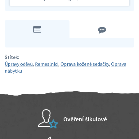
Štítek:
Úpravy oděvů
,
Řemeslníci
,
Oprava kožené sedačky
,
Oprava
nábytku
Ověření šikulové