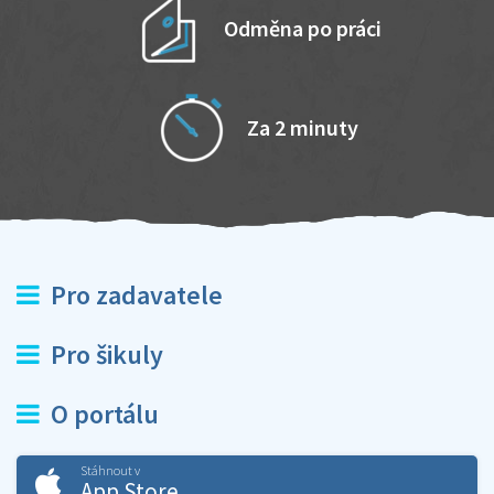
Odměna po práci
Za 2 minuty
Pro zadavatele
Pro šikuly
O portálu
Stáhnout v
App Store