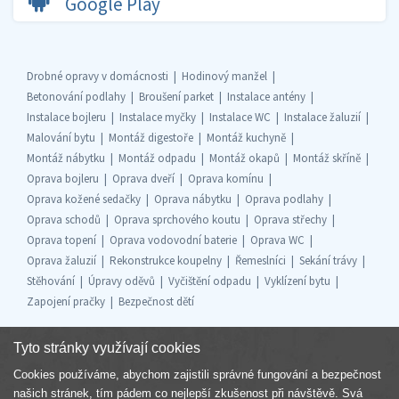
Google Play
Drobné opravy v domácnosti
Hodinový manžel
Betonování podlahy
Broušení parket
Instalace antény
Instalace bojleru
Instalace myčky
Instalace WC
Instalace žaluzií
Malování bytu
Montáž digestoře
Montáž kuchyně
Montáž nábytku
Montáž odpadu
Montáž okapů
Montáž skříně
Oprava bojleru
Oprava dveří
Oprava komínu
Oprava kožené sedačky
Oprava nábytku
Oprava podlahy
Oprava schodů
Oprava sprchového koutu
Oprava střechy
Oprava topení
Oprava vodovodní baterie
Oprava WC
Oprava žaluzií
Rekonstrukce koupelny
Řemeslníci
Sekání trávy
Stěhování
Úpravy oděvů
Vyčištění odpadu
Vyklízení bytu
Zapojení pračky
Bezpečnost dětí
Tyto stránky využívají cookies
Cookies používáme, abychom zajistili správné fungování a bezpečnost
Součást skupiny
našich stránek, tím pádem co nejlepší zkušenost při návštěvě. Svá