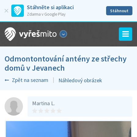
Stáhněte si aplikaci
Stáhnout
Zdarma v Google Play
Odmontontování antény ze střechy
domů v Jevanech
Zpět na seznam
Náhledový obrázek
Martina L.