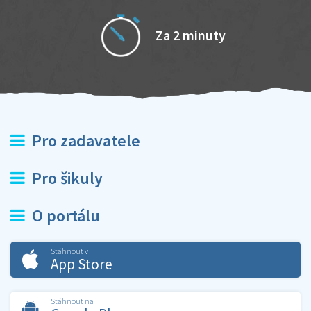
Za 2 minuty
Pro zadavatele
Pro šikuly
O portálu
Stáhnout v
App Store
Stáhnout na