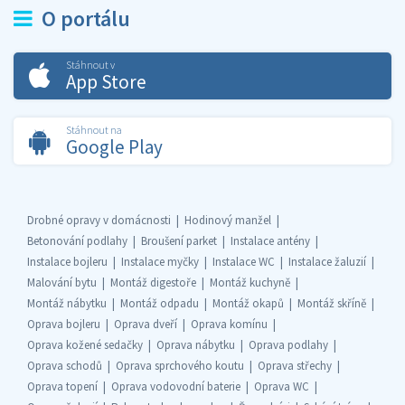
O portálu
Stáhnout v
App Store
Stáhnout na
Google Play
Drobné opravy v domácnosti
Hodinový manžel
Betonování podlahy
Broušení parket
Instalace antény
Instalace bojleru
Instalace myčky
Instalace WC
Instalace žaluzií
Malování bytu
Montáž digestoře
Montáž kuchyně
Montáž nábytku
Montáž odpadu
Montáž okapů
Montáž skříně
Oprava bojleru
Oprava dveří
Oprava komínu
Oprava kožené sedačky
Oprava nábytku
Oprava podlahy
Oprava schodů
Oprava sprchového koutu
Oprava střechy
Oprava topení
Oprava vodovodní baterie
Oprava WC