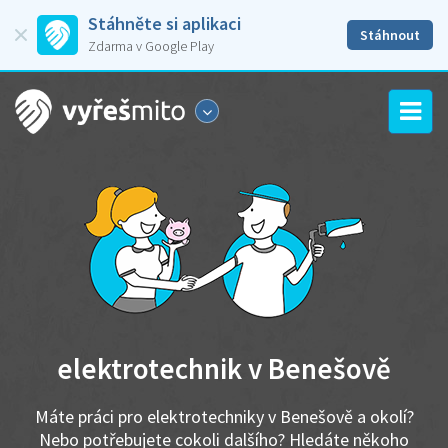
Stáhněte si aplikaci
Stáhnout
Zdarma v Google Play
elektrotechnik v Benešově
Máte práci pro elektrotechniky v Benešově a okolí?
Nebo potřebujete cokoli dalšího? Hledáte někoho