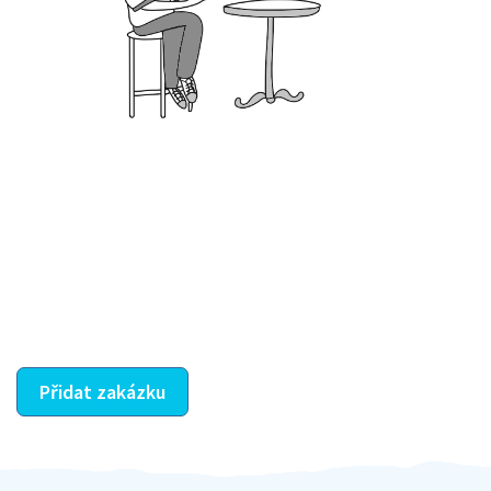
Krok III. - Hodnocení
Vybraný šikula vaše zadání po domluvě a v souladu s
jeho nabídkou vyřeší. Po splnění úkolu mu náleží
dohodnutá odměna. Zda proběhlo vše jak mělo, se
ostatní dozví z vašeho vzájemného hodnocení. A
máte vyřešeno :-)
Přidat zakázku