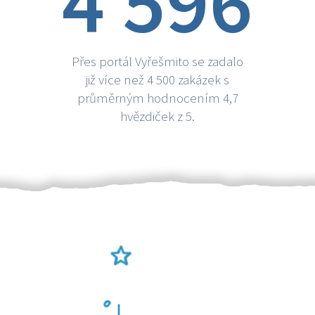
4 596
Přes portál Vyřešmito se zadalo
již více než 4 500 zakázek s
průměrným hodnocením 4,7
hvězdiček z 5.
Ověření šikulové
Odměna po práci