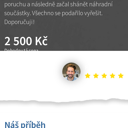
poruchu a následně začal shánět náhradní
součástky. Všechno se podařilo vyřešit.
Doporučuji!
2 500 Kč
Dohodnutá cena
Petr K.
Náš příběh