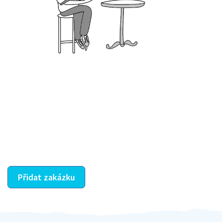
Krok III. - Hodnocení
Vybraný šikula vaše zadání po domluvě a v souladu s
jeho nabídkou vyřeší. Po splnění úkolu mu náleží
dohodnutá odměna. Zda proběhlo vše jak mělo, se
ostatní dozví z vašeho vzájemného hodnocení. A
máte vyřešeno :-)
Přidat zakázku