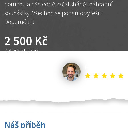
poruchu a následně začal shánět náhradní
součástky. Všechno se podařilo vyřešit.
Doporučuji!
2 500 Kč
Dohodnutá cena
Petr K.
Náš příběh