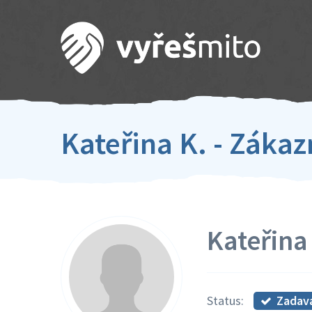
Kateřina K. - Záka
Kateřina
Zadav
Status: