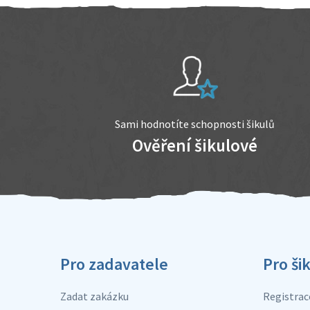
Sami hodnotíte schopnosti šikulů
Ověření šikulové
Pro zadavatele
Pro ši
Zadat zakázku
Registrac