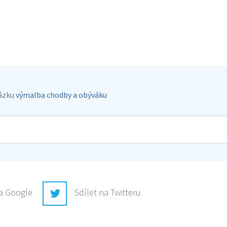
ázku
výmalba chodby a obýváku
na Google
Sdílet na Twitteru