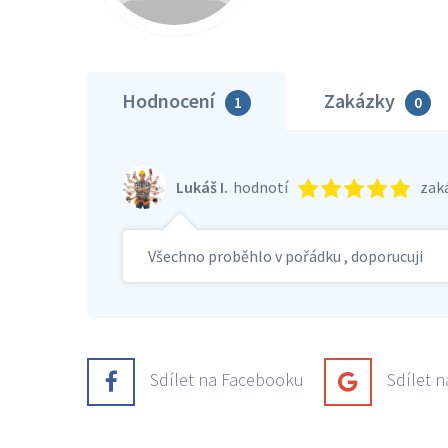
Hodnocení
Zakázky
1
0
Lukáš I.
hodnotí
zak
Všechno proběhlo v pořádku , doporucuji
Sdílet na Facebooku
Sdílet 