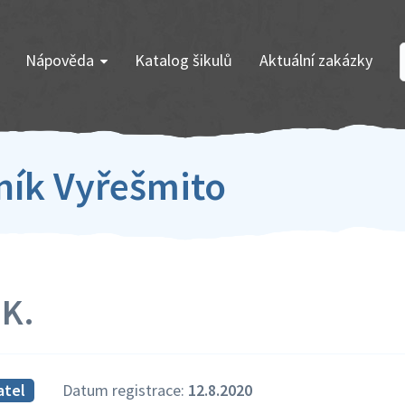
Nápověda
Katalog šikulů
Aktuální zakázky
zník Vyřešmito
 K.
atel
Datum registrace:
12.8.2020