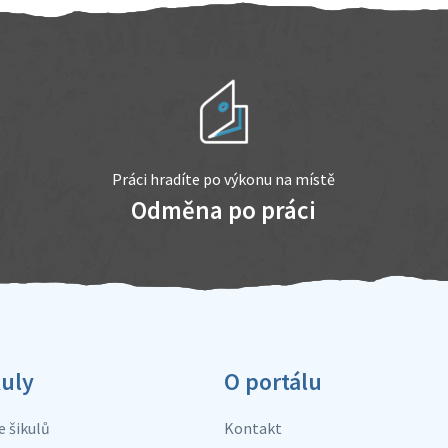
Práci hradíte po výkonu na místě
Odměna po práci
kuly
O portálu
e šikulů
Kontakt