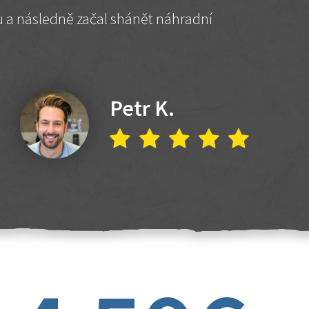
hu a následně začal shánět náhradní
Petr K.