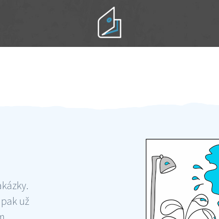
Práci hradíte po výkonu na místě
Odměna po práci
akázky.
 pak už
ám