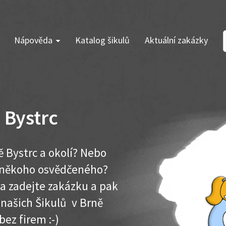
Nápověda
Katalog šikulů
Aktuální zakázky
 Bystrc
ě Bystrc a okolí? Nebo
e někoho osvědčeného?
ma zadejte zakázku a pak
 našich Šikulů v Brně
 bez firem :-)