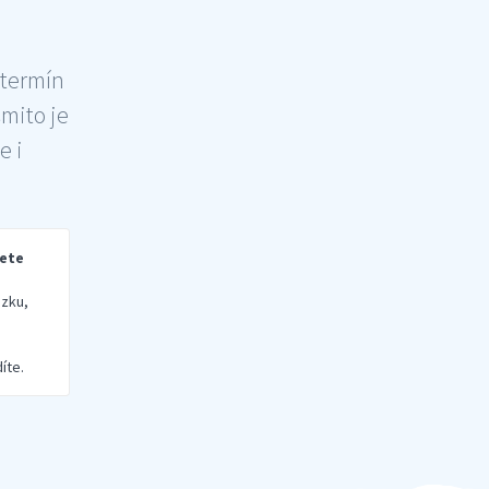
 termín
šmito je
e i
rete
zku,
íte.