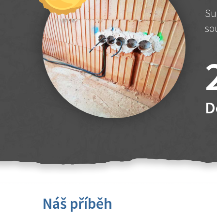
Su
so
D
Náš příběh