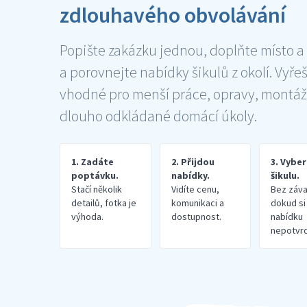
zdlouhavého obvolávání
Popište zakázku jednou, doplňte místo a
a porovnejte nabídky šikulů z okolí. Vyře
vhodné pro menší práce, opravy, montáž
dlouho odkládané domácí úkoly.
1. Zadáte
2. Přijdou
3. Vybe
poptávku.
nabídky.
šikulu.
Stačí několik
Vidíte cenu,
Bez záva
detailů, fotka je
komunikaci a
dokud si
výhoda.
dostupnost.
nabídku
nepotvrd