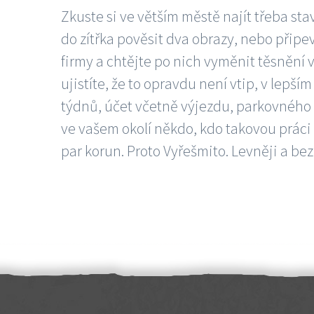
Zkuste si ve větším městě najít třeba sta
do zítřka pověsit dva obrazy, nebo připev
firmy a chtějte po nich vyměnit těsnění v
ujistíte, že to opravdu není vtip, v lepš
týdnů, účet včetně výjezdu, parkovného a
ve vašem okolí někdo, kdo takovou práci
par korun. Proto Vyřešmito. Levněji a bez