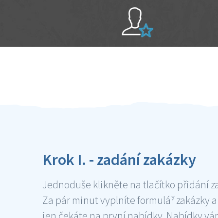
Sami hodnotíte schopnosti šikulů
Ověření šikulové
Krok I. - zadání zakázky
Jednoduše klikněte na tlačítko přidání z
Za pár minut vyplníte formulář zakázky a
jen čekáte na první nabídky. Nabídky v