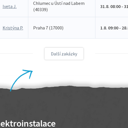
Chlumec u Ústí nad Labem
Iveta J.
31.8. 08:00 - 3
(40339)
Kristýna P.
Praha 7 (17000)
1.8. 09:00 - 28
Další zakázky
lektroinstalace