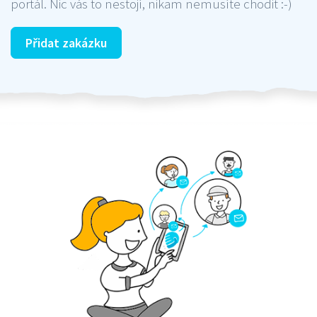
portál. Nic vás to nestojí, nikam nemusíte chodit :-)
Přidat zakázku