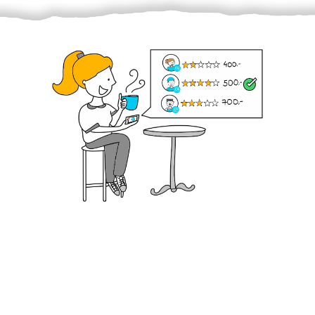
Krok III. - Hodnocení
Vybraný šikula vaše zadání po domluvě a v souladu s
jeho nabídkou vyřeší. Po splnění úkolu mu náleží
dohodnutá odměna. Zda proběhlo vše jak mělo, se