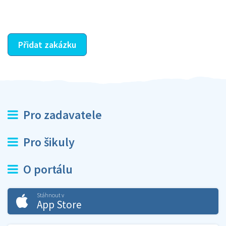
ostatní dozví z vašeho vzájemného hodnocení. A
máte vyřešeno :-)
Přidat zakázku
Pro zadavatele
Pro šikuly
O portálu
Stáhnout v
App Store