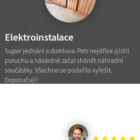
Elektroinstalace
Super jednání a domluva. Petr nejdříve zjistil
poruchu a následně začal shánět náhradní
součástky. Všechno se podařilo vyřešit.
Doporučuji!
2 500 Kč
Dohodnutá cena
Petr K.