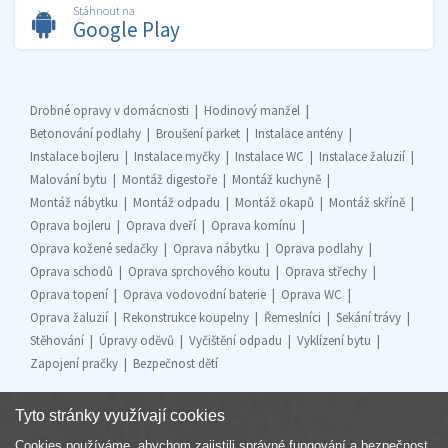
Stáhnout na
Google Play
Drobné opravy v domácnosti
Hodinový manžel
Betonování podlahy
Broušení parket
Instalace antény
Instalace bojleru
Instalace myčky
Instalace WC
Instalace žaluzií
Malování bytu
Montáž digestoře
Montáž kuchyně
Montáž nábytku
Montáž odpadu
Montáž okapů
Montáž skříně
Oprava bojleru
Oprava dveří
Oprava komínu
Oprava kožené sedačky
Oprava nábytku
Oprava podlahy
Oprava schodů
Oprava sprchového koutu
Oprava střechy
Oprava topení
Oprava vodovodní baterie
Oprava WC
Oprava žaluzií
Rekonstrukce koupelny
Řemeslníci
Sekání trávy
Stěhování
Úpravy oděvů
Vyčištění odpadu
Vyklízení bytu
Zapojení pračky
Bezpečnost dětí
Tyto stránky využívají cookies
Cookies používáme, abychom zajistili správné fungování a bezpečnost