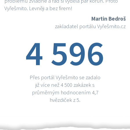
problému zvládne a rád si vydělá par korun. Proto
Vyřešmito. Levněji a bez firem!
Martin Bedroš
zakladatel portálu Vyřešmito.cz
4 596
Přes portál Vyřešmito se zadalo
již více než 4 500 zakázek s
průměrným hodnocením 4,7
hvězdiček z 5.