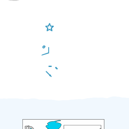
Ověření šikulové
Odměna po práci
Za 2 minuty