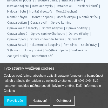
Betonování podlahy
Broušení parket
Instalace antény
Instalace bojleru
Instalace myčky
Instalace WC
Instalace žaluzií
Malování bytu
Montáž digestoře
Montáž kuchyně
Montáž nábytku
Montáž odpadu
Montáž okapů
Montáž skříně
Oprava bojleru
Oprava dveří
Oprava komínu
Oprava kožené sedačky
Oprava nábytku
Oprava podlahy
Oprava schodů
Oprava sprchového koutu
Oprava střechy
Oprava topení
Oprava vodovodní baterie
Oprava WC
Oprava žaluzií
Rekonstrukce koupelny
Řemeslníci
Sekání trávy
Stěhování
Úpravy oděvů
Vyčištění odpadu
Vyklízení bytu
Zapojení pračky
Bezpečnost dětí
Tyto stránky využívají cookies
Cookies používáme, abychom zajistili správné fungování a bezpečnost
Součást skupiny
našich stránek, tím pádem co nejlepší zkušenost při návštěvě. Svá
nastavení cookies můžete později kdykoliv změnit.
Další informace o
Cookies
Povolit vše
Nastavení
Odmítnout