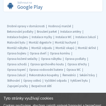
Stáhnout na
Google Play
Drobné opravy v domácnosti
Hodinový manžel
Betonování podlahy
Broušení parket
Instalace antény
Instalace bojleru
Instalace myčky
Instalace WC
Instalace žaluzií
Malování bytu
Montáž digestoře
Montáž kuchyně
Montáž nábytku
Montáž odpadu
Montáž okapů
Montáž skříně
Oprava bojleru
Oprava dveří
Oprava komínu
Oprava kožené sedačky
Oprava nábytku
Oprava podlahy
Oprava schodů
Oprava sprchového koutu
Oprava střechy
Oprava topení
Oprava vodovodní baterie
Oprava WC
Oprava žaluzií
Rekonstrukce koupelny
Řemeslníci
Sekání trávy
Stěhování
Úpravy oděvů
Vyčištění odpadu
Vyklízení bytu
Zapojení pračky
Bezpečnost dětí
Tyto stránky využívají cookies
Cookies používáme, abychom zajistili správné fungování a bezpečnost