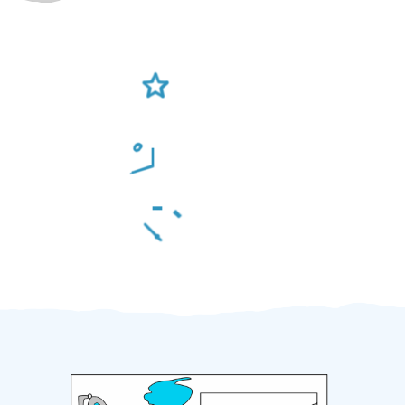
Ověření šikulové
Odměna po práci
Za 2 minuty