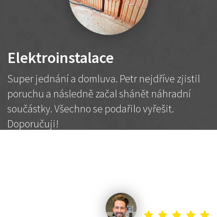
Elektroinstalace
Super jednání a domluva. Petr nejdříve zjistil
poruchu a následně začal shánět náhradní
součástky. Všechno se podařilo vyřešit.
Doporučuji!
2 500 Kč
Dohodnutá cena
Petr K.