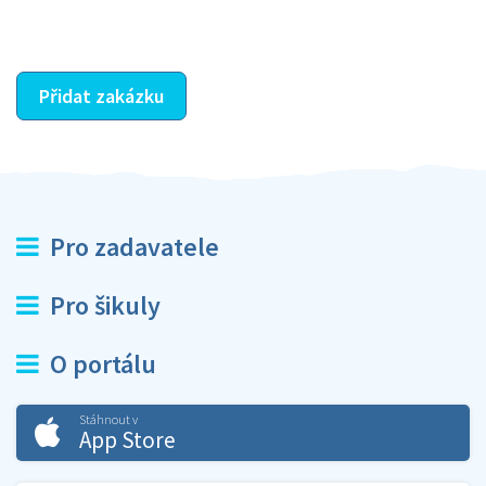
ostatní dozví z vašeho vzájemného hodnocení. A
máte vyřešeno :-)
Přidat zakázku
Pro zadavatele
Pro šikuly
O portálu
Stáhnout v
App Store