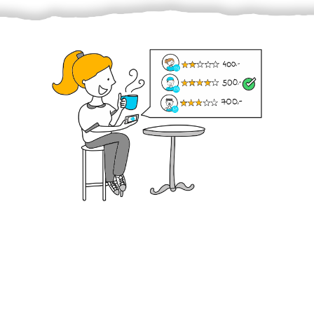
Krok III. - Hodnocení
Vybraný šikula vaše zadání po domluvě a v souladu s
jeho nabídkou vyřeší. Po splnění úkolu mu náleží
dohodnutá odměna. Zda proběhlo vše jak mělo, se