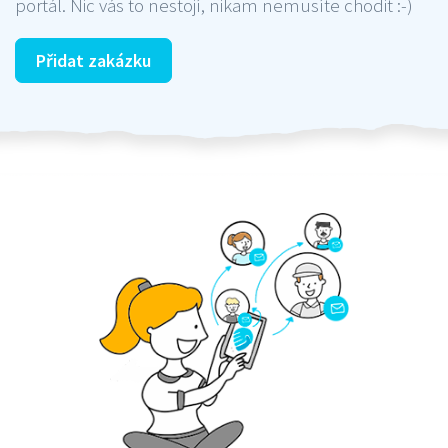
portál. Nic vás to nestojí, nikam nemusíte chodit :-)
Přidat zakázku