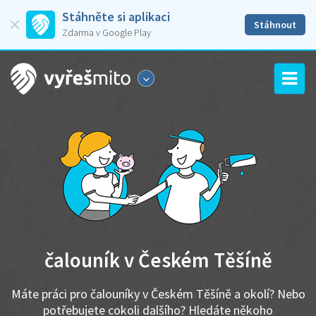
Stáhněte si aplikaci
Stáhnout
Zdarma v Google Play
čalouník v Českém Těšíně
Máte práci pro čalouníky v Českém Těšíně a okolí? Nebo
potřebujete cokoli dalšího? Hledáte někoho