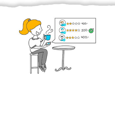
Krok III. - Hodnocení
Vybraný šikula vaše zadání po domluvě a v souladu s
jeho nabídkou vyřeší. Po splnění úkolu mu náleží
dohodnutá odměna. Zda proběhlo vše jak mělo, se