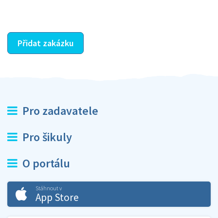
ostatní dozví z vašeho vzájemného hodnocení. A
máte vyřešeno :-)
Přidat zakázku
Pro zadavatele
Pro šikuly
O portálu
Stáhnout v
App Store