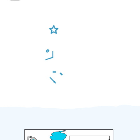
Ověření šikulové
Odměna po práci
Za 2 minuty