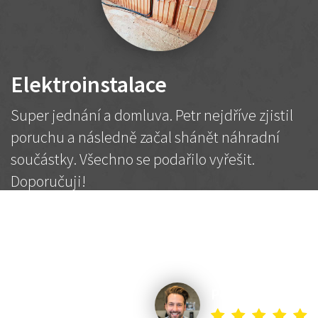
Elektroinstalace
Super jednání a domluva. Petr nejdříve zjistil
poruchu a následně začal shánět náhradní
součástky. Všechno se podařilo vyřešit.
Doporučuji!
2 500 Kč
Dohodnutá cena
Petr K.