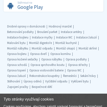
Stáhnout na
Google Play
Drobné opravy v domácnosti
Hodinový manžel
Betonování podlahy
Broušení parket
Instalace antény
Instalace bojleru
Instalace myčky
Instalace WC
Instalace žaluzií
Malování bytu
Montáž digestoře
Montáž kuchyně
Montáž nábytku
Montáž odpadu
Montáž okapů
Montáž skříně
Oprava bojleru
Oprava dveří
Oprava komínu
Oprava kožené sedačky
Oprava nábytku
Oprava podlahy
Oprava schodů
Oprava sprchového koutu
Oprava střechy
Oprava topení
Oprava vodovodní baterie
Oprava WC
Oprava žaluzií
Rekonstrukce koupelny
Řemeslníci
Sekání trávy
Stěhování
Úpravy oděvů
Vyčištění odpadu
Vyklízení bytu
Zapojení pračky
Bezpečnost dětí
Tyto stránky využívají cookies
Cookies používáme, abychom zajistili správné fungování a bezpečnost