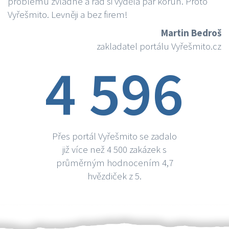
problému zvládne a rád si vydělá par korun. Proto
Vyřešmito. Levněji a bez firem!
Martin Bedroš
zakladatel portálu Vyřešmito.cz
4 596
Přes portál Vyřešmito se zadalo
již více než 4 500 zakázek s
průměrným hodnocením 4,7
hvězdiček z 5.