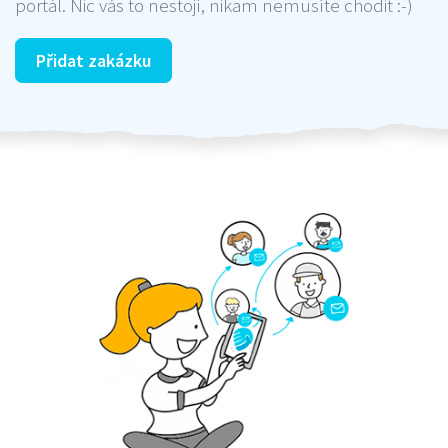
portál. Nic vás to nestojí, nikam nemusíte chodit :-)
Přidat zakázku