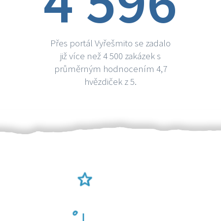
4 596
Přes portál Vyřešmito se zadalo
již více než 4 500 zakázek s
průměrným hodnocením 4,7
hvězdiček z 5.
Ověření šikulové
Odměna po práci