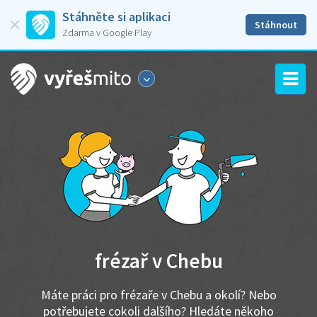
Stáhněte si aplikaci
Stáhnout
Zdarma v Google Play
frézař v Chebu
Máte práci pro frézaře v Chebu a okolí? Nebo
potřebujete cokoli dalšího? Hledáte někoho