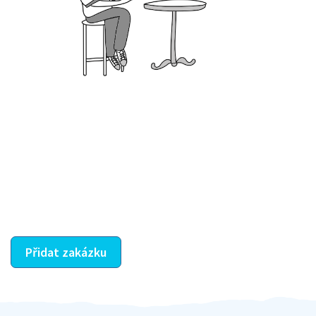
Krok III. - Hodnocení
Vybraný šikula vaše zadání po domluvě a v souladu s
jeho nabídkou vyřeší. Po splnění úkolu mu náleží
dohodnutá odměna. Zda proběhlo vše jak mělo, se
ostatní dozví z vašeho vzájemného hodnocení. A
máte vyřešeno :-)
Přidat zakázku