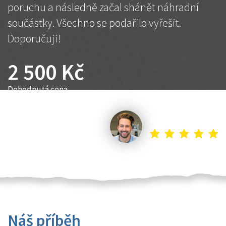
poruchu a následně začal shánět náhradní
součástky. Všechno se podařilo vyřešit.
Doporučuji!
2 500 Kč
Dohodnutá cena
Petr K.
Náš příběh