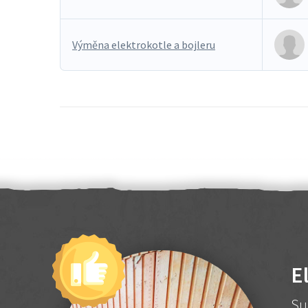
Výměna elektrokotle a bojleru
E
Su