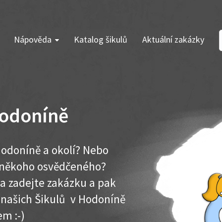
Nápověda
Katalog šikulů
Aktuální zakázky
Hodoníně
Hodoníně a okolí? Nebo
e někoho osvědčeného?
ma zadejte zakázku a pak
k našich Šikulů v Hodoníně
em :-)