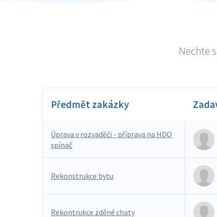
Nechte s
Předmět zakázky
Zada
Úprava v rozvaděči - příprava na HDO
spínač
Rekonstrukce bytu
Rekontrukce zděné chaty