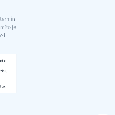
 termín
šmito je
e i
rete
zku,
íte.