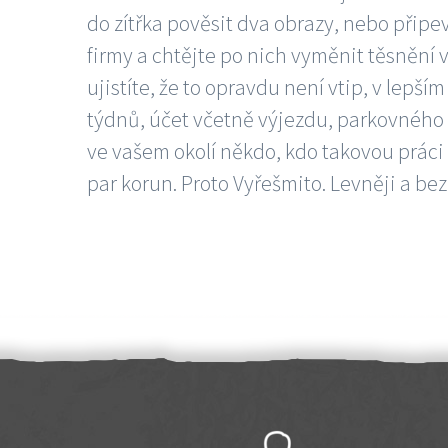
do zítřka pověsit dva obrazy, nebo připev
firmy a chtějte po nich vyměnit těsnění v
ujistíte, že to opravdu není vtip, v lepš
týdnů, účet včetně výjezdu, parkovného a
ve vašem okolí někdo, kdo takovou práci
par korun. Proto Vyřešmito. Levněji a bez