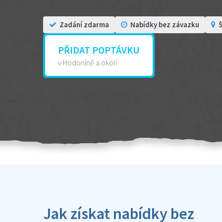
Zadání zdarma
Nabídky bez závazku
Š
PŘIDAT POPTÁVKU
v Hodoníně a okolí
Jak získat nabídky bez