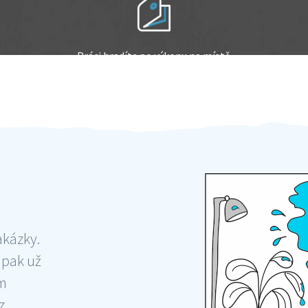
Práci hradíte po výkonu na místě
Odměna po práci
akázky.
 pak už
ám
 ,