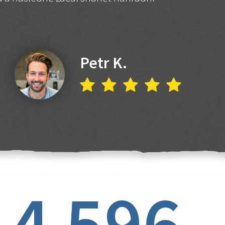
Petr K.
4 596