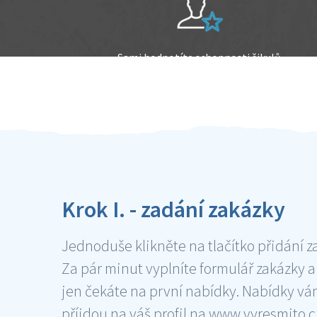
Sami hodnotíte schopnosti šikulů
Ověření šikulové
Krok I. - zadání zakázky
Jednoduše klikněte na tlačítko přidání z
Za pár minut vyplníte formulář zakázky a
jen čekáte na první nabídky. Nabídky v
příjdou na váš profil na www.vyresmito.cz