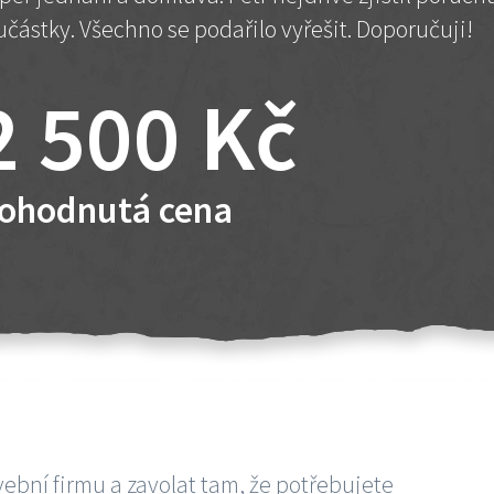
učástky. Všechno se podařilo vyřešit. Doporučuji!
2 500 Kč
ohodnutá cena
vební firmu a zavolat tam, že potřebujete