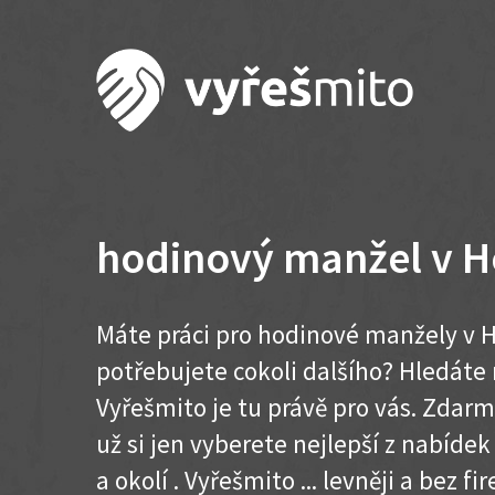
hodinový manžel v 
Máte práci pro hodinové manžely v 
potřebujete cokoli dalšího? Hledát
Vyřešmito je tu právě pro vás. Zdar
už si jen vyberete nejlepší z nabíde
a okolí . Vyřešmito ... levněji a bez fir