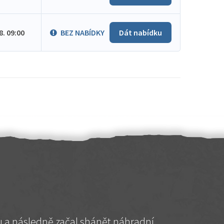
.8. 09:00
BEZ NABÍDKY
Dát nabídku
hu a následně začal shánět náhradní