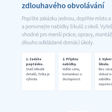
zdlouhavého obvolávání
Popište zakázku jednou, doplňte místo a
a porovnejte nabídky šikulů z okolí. Vyře
vhodné pro menší práce, opravy, montáž
dlouho odkládané domácí úkoly.
1. Zadáte
2. Přijdou
3. Vybe
poptávku.
nabídky.
šikulu.
Stačí několik
Vidíte cenu,
Bez záva
detailů, fotka je
komunikaci a
dokud si
výhoda.
dostupnost.
nabídku
nepotvrd