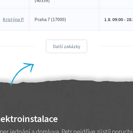
(40339)
Kristýna P.
Praha 7 (17000)
1.8. 09:00 - 28
Další zakázky
lektroinstalace
per jednání a domluva. Petr nejdříve zjistil poruc