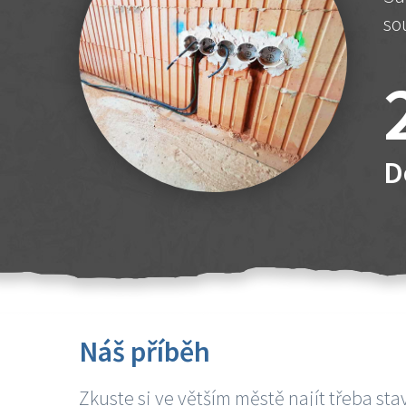
so
D
Náš příběh
Zkuste si ve větším městě najít třeba sta