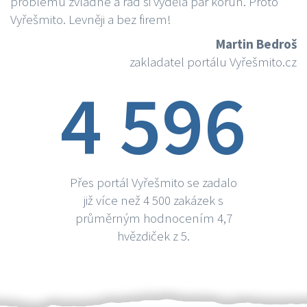
problému zvládne a rád si vydělá par korun. Proto
Vyřešmito. Levněji a bez firem!
Martin Bedroš
zakladatel portálu Vyřešmito.cz
4 596
Přes portál Vyřešmito se zadalo
již více než 4 500 zakázek s
průměrným hodnocením 4,7
hvězdiček z 5.