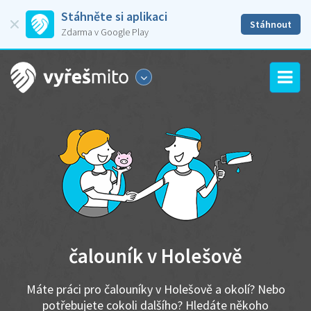
Stáhněte si aplikaci
Stáhnout
Zdarma v Google Play
čalouník v Holešově
Máte práci pro čalouníky v Holešově a okolí? Nebo
potřebujete cokoli dalšího? Hledáte někoho