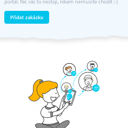
portál. Nic vás to nestojí, nikam nemusíte chodit :-)
Přidat zakázku