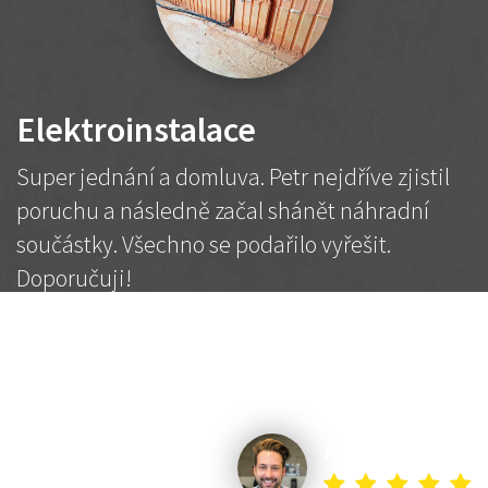
Elektroinstalace
Super jednání a domluva. Petr nejdříve zjistil
poruchu a následně začal shánět náhradní
součástky. Všechno se podařilo vyřešit.
Doporučuji!
2 500 Kč
Dohodnutá cena
Petr K.