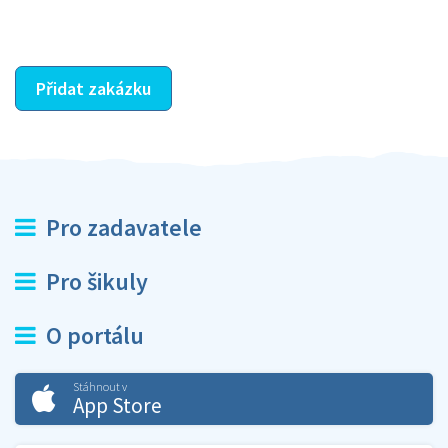
ostatní dozví z vašeho vzájemného hodnocení. A
máte vyřešeno :-)
Přidat zakázku
Pro zadavatele
Pro šikuly
O portálu
Stáhnout v
App Store