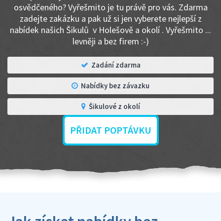
osvědčeného? Vyřešmito je tu právě pro vás. Zdarma
zadejte zakázku a pak už si jen vyberete nejlepší z
nabídek našich Šikulů v Holešově a okolí . Vyřešmito ...
levněji a bez firem :-)
Zadání zdarma
Nabídky bez závazku
Šikulové z okolí
PŘIDAT POPTÁVKU