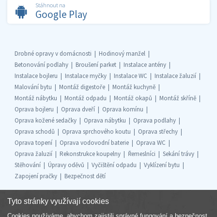
Stáhnout na
Google Play
Drobné opravy v domácnosti
Hodinový manžel
Betonování podlahy
Broušení parket
Instalace antény
Instalace bojleru
Instalace myčky
Instalace WC
Instalace žaluzií
Malování bytu
Montáž digestoře
Montáž kuchyně
Montáž nábytku
Montáž odpadu
Montáž okapů
Montáž skříně
Oprava bojleru
Oprava dveří
Oprava komínu
Oprava kožené sedačky
Oprava nábytku
Oprava podlahy
Oprava schodů
Oprava sprchového koutu
Oprava střechy
Oprava topení
Oprava vodovodní baterie
Oprava WC
Oprava žaluzií
Rekonstrukce koupelny
Řemeslníci
Sekání trávy
Stěhování
Úpravy oděvů
Vyčištění odpadu
Vyklízení bytu
Zapojení pračky
Bezpečnost dětí
Tyto stránky využívají cookies
Cookies používáme, abychom zajistili správné fungování a bezpečnost