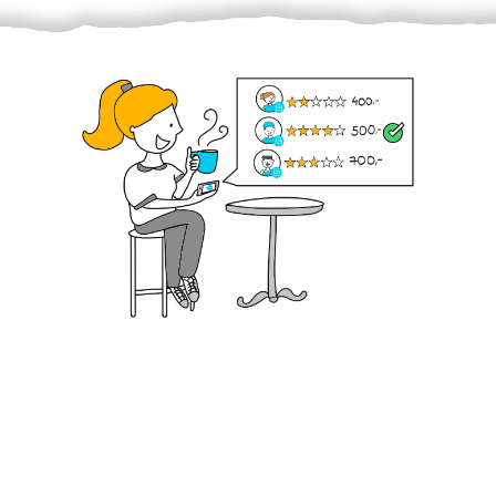
Krok III. - Hodnocení
Vybraný šikula vaše zadání po domluvě a v souladu s
jeho nabídkou vyřeší. Po splnění úkolu mu náleží
dohodnutá odměna. Zda proběhlo vše jak mělo, se