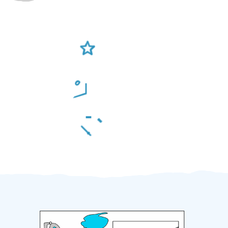
Ověření šikulové
Odměna po práci
Za 2 minuty