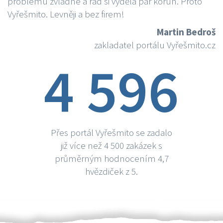
problému zvládne a rád si vydělá par korun. Proto
Vyřešmito. Levněji a bez firem!
Martin Bedroš
zakladatel portálu Vyřešmito.cz
4 596
Přes portál Vyřešmito se zadalo
již více než 4 500 zakázek s
průměrným hodnocením 4,7
hvězdiček z 5.