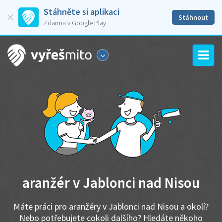
Stáhněte si aplikaci
Stáhnout
Zdarma v Google Play
aranžér v Jablonci nad Nisou
Máte práci pro aranžéry v Jablonci nad Nisou a okolí?
Nebo potřebujete cokoli dalšího? Hledáte někoho