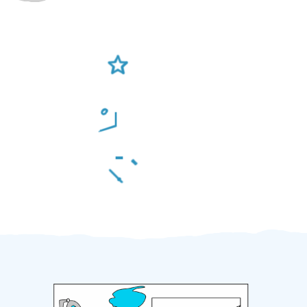
Ověření šikulové
Odměna po práci
Za 2 minuty