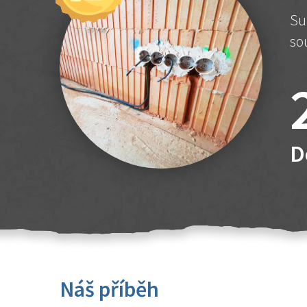
Su
so
D
Náš příběh