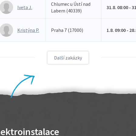
Chlumec u Ústí nad
Iveta J.
31.8. 08:00 - 3
Labem (40339)
Kristýna P.
Praha 7 (17000)
1.8. 09:00 - 28
Další zakázky
lektroinstalace