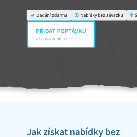
Zadání zdarma
Nabídky bez závazku
Š
PŘIDAT POPTÁVKU
v Lanškrouně a okolí
Jak získat nabídky bez