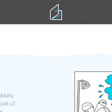
Práci hradíte po výkonu na místě
Odměna po práci
akázky.
 pak už
ám