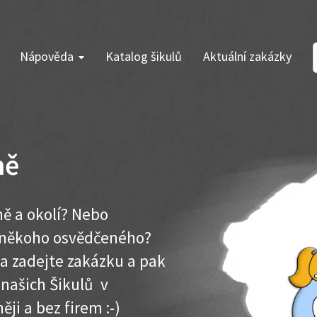
Nápověda
Katalog šikulů
Aktuální zakázky
ně
ně a okolí? Nebo
e někoho osvědčeného?
ma zadejte zakázku a pak
 našich Šikulů v
ěji a bez firem :-)