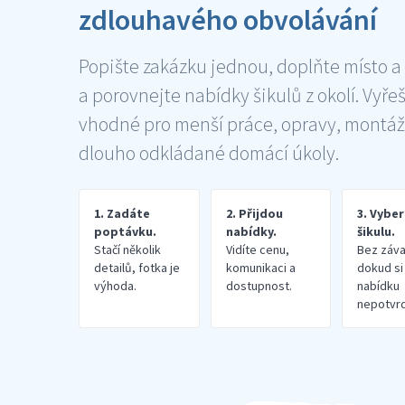
zdlouhavého obvolávání
Popište zakázku jednou, doplňte místo a
a porovnejte nabídky šikulů z okolí. Vyře
vhodné pro menší práce, opravy, montáž
dlouho odkládané domácí úkoly.
1. Zadáte
2. Přijdou
3. Vybe
poptávku.
nabídky.
šikulu.
Stačí několik
Vidíte cenu,
Bez záva
detailů, fotka je
komunikaci a
dokud si
výhoda.
dostupnost.
nabídku
nepotvrd