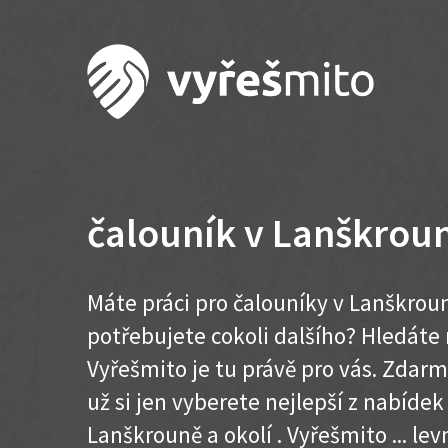
čalouník v Lanškrou
Máte práci pro čalouníky v Lanškrou
potřebujete cokoli dalšího? Hledát
Vyřešmito je tu právě pro vás. Zdar
už si jen vyberete nejlepší z nabídek
Lanškrouně a okolí . Vyřešmito ... levn