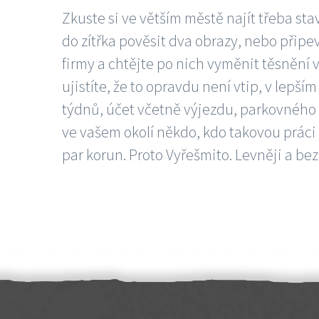
Zkuste si ve větším městě najít třeba sta
do zítřka pověsit dva obrazy, nebo připev
firmy a chtějte po nich vyměnit těsnění v
ujistíte, že to opravdu není vtip, v lepš
týdnů, účet včetně výjezdu, parkovného a
ve vašem okolí někdo, kdo takovou práci
par korun. Proto Vyřešmito. Levněji a bez