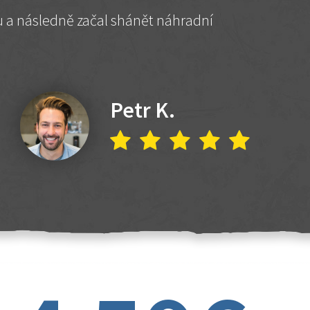
hu a následně začal shánět náhradní
Petr K.