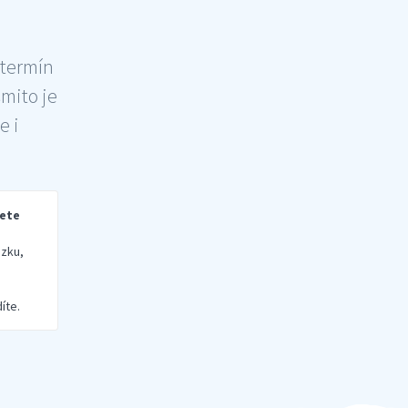
 termín
šmito je
e i
rete
zku,
íte.