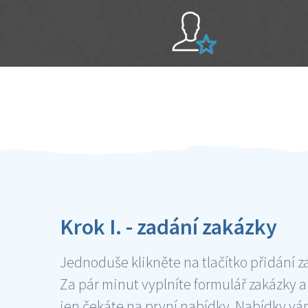
Sami hodnotíte schopnosti šikulů
Ověření šikulové
Krok I. - zadání zakázky
Jednoduše klikněte na tlačítko přidání z
Za pár minut vyplníte formulář zakázky a
jen čekáte na první nabídky. Nabídky v