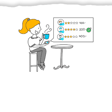
Krok III. - Hodnocení
Vybraný šikula vaše zadání po domluvě a v souladu s
jeho nabídkou vyřeší. Po splnění úkolu mu náleží
dohodnutá odměna. Zda proběhlo vše jak mělo, se