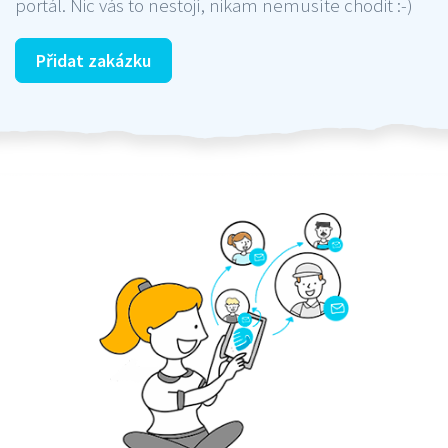
portál. Nic vás to nestojí, nikam nemusíte chodit :-)
Přidat zakázku