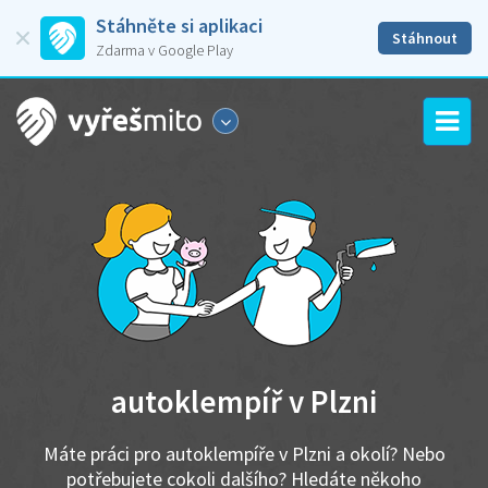
Stáhněte si aplikaci
Stáhnout
Zdarma v Google Play
autoklempíř v Plzni
Máte práci pro autoklempíře v Plzni a okolí? Nebo
potřebujete cokoli dalšího? Hledáte někoho