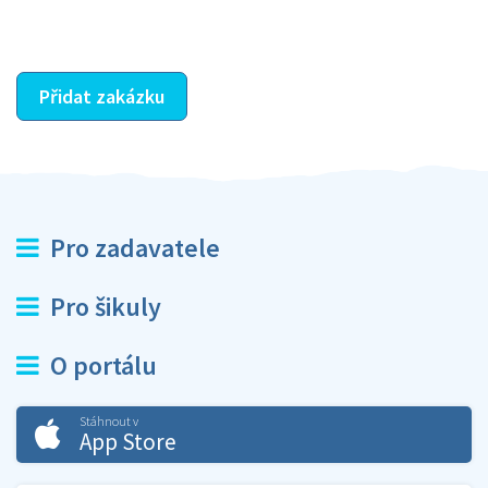
ostatní dozví z vašeho vzájemného hodnocení. A
máte vyřešeno :-)
Přidat zakázku
Pro zadavatele
Pro šikuly
O portálu
Stáhnout v
App Store