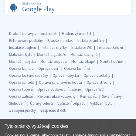
Stáhnout na
Google Play
Drobné opravy v domácnosti
Hodinový manžel
Betonování podlahy
Broušení parket
Instalace antény
Instalace bojleru
Instalace myčky
Instalace WC
Instalace žaluzií
Malování bytu
Montáž digestoře
Montáž kuchyně
Montáž nábytku
Montáž odpadu
Montáž okapů
Montáž skříně
Oprava bojleru
Oprava dveří
Oprava komínu
Oprava kožené sedačky
Oprava nábytku
Oprava podlahy
Oprava schodů
Oprava sprchového koutu
Oprava střechy
Oprava topení
Oprava vodovodní baterie
Oprava WC
Oprava žaluzií
Rekonstrukce koupelny
Řemeslníci
Sekání trávy
Stěhování
Úpravy oděvů
Vyčištění odpadu
Vyklízení bytu
Zapojení pračky
Bezpečnost dětí
Tyto stránky využívají cookies
Cookies používáme, abychom zajistili správné fungování a bezpečnost