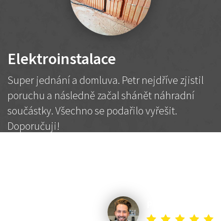
Elektroinstalace
Super jednání a domluva. Petr nejdříve zjistil
poruchu a následně začal shánět náhradní
součástky. Všechno se podařilo vyřešit.
Doporučuji!
2 500 Kč
Dohodnutá cena
Petr K.