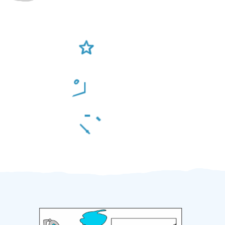
Ověření šikulové
Odměna po práci
Za 2 minuty