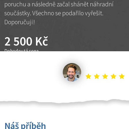
poruchu a následně začal shánět náhradní
součástky. Všechno se podařilo vyřešit.
Doporučuji!
2 500 Kč
Dohodnutá cena
Petr K.
Náš příběh