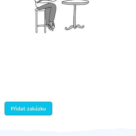
Krok III. - Hodnocení
Vybraný šikula vaše zadání po domluvě a v souladu s
jeho nabídkou vyřeší. Po splnění úkolu mu náleží
dohodnutá odměna. Zda proběhlo vše jak mělo, se
ostatní dozví z vašeho vzájemného hodnocení. A
máte vyřešeno :-)
Přidat zakázku