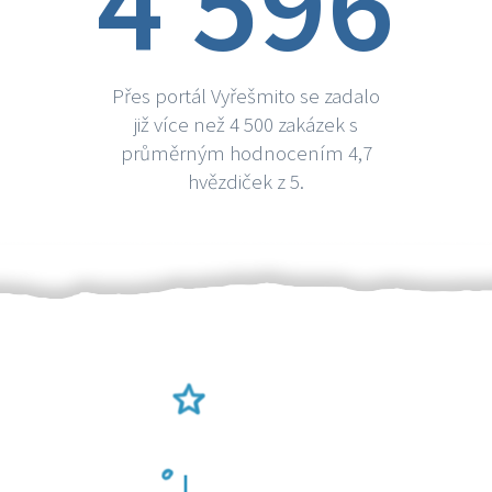
4 596
Přes portál Vyřešmito se zadalo
již více než 4 500 zakázek s
průměrným hodnocením 4,7
hvězdiček z 5.
Ověření šikulové
Odměna po práci