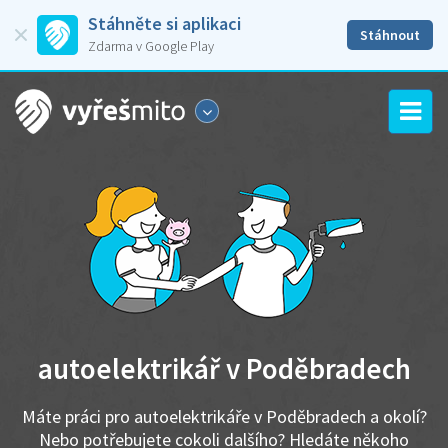
Stáhněte si aplikaci
Stáhnout
Zdarma v Google Play
autoelektrikář v Poděbradech
Máte práci pro autoelektrikáře v Poděbradech a okolí?
Nebo potřebujete cokoli dalšího? Hledáte někoho