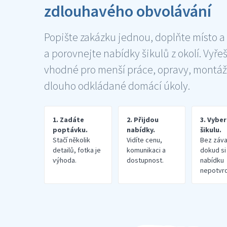
zdlouhavého obvolávání
Popište zakázku jednou, doplňte místo a
a porovnejte nabídky šikulů z okolí. Vyře
vhodné pro menší práce, opravy, montáž
dlouho odkládané domácí úkoly.
1. Zadáte
2. Přijdou
3. Vybe
poptávku.
nabídky.
šikulu.
Stačí několik
Vidíte cenu,
Bez záva
detailů, fotka je
komunikaci a
dokud si
výhoda.
dostupnost.
nabídku
nepotvrd