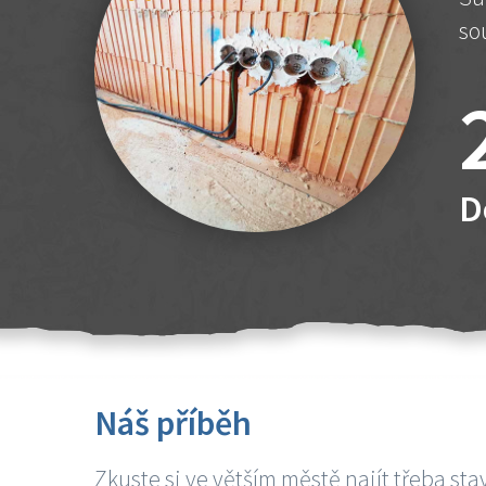
so
D
Náš příběh
Zkuste si ve větším městě najít třeba sta