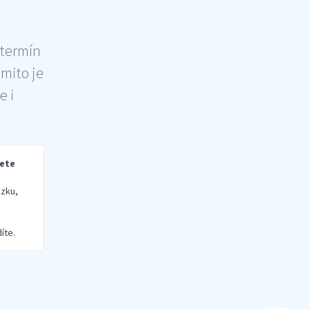
 termín
šmito je
e i
rete
zku,
íte.