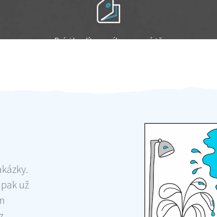
Práci hradíte po výkonu na místě
Odměna po práci
akázky.
 pak už
ám
 ,