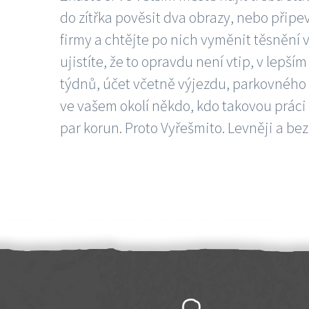
do zítřka pověsit dva obrazy, nebo připev
firmy a chtějte po nich vyměnit těsnění v
ujistíte, že to opravdu není vtip, v lepš
týdnů, účet včetně výjezdu, parkovného a
ve vašem okolí někdo, kdo takovou práci
par korun. Proto Vyřešmito. Levněji a bez