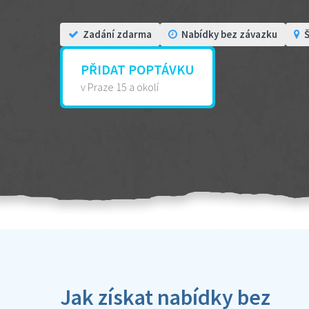
Zadání zdarma
Nabídky bez závazku
Š
PŘIDAT POPTÁVKU
v Praze 15 a okolí
Jak získat nabídky bez