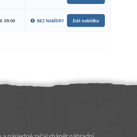
.8. 09:00
BEZ NABÍDKY
Dát nabídku
hu a následně začal shánět náhradní