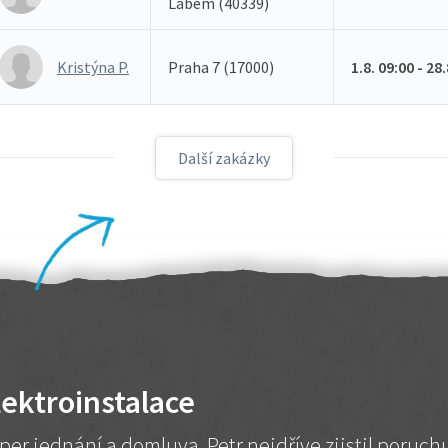
Labem (40339)
Kristýna P.
Praha 7 (17000)
1.8. 09:00 - 28
Další zakázky
lektroinstalace
per jednání a domluva. Petr nejdříve zjistil poruc