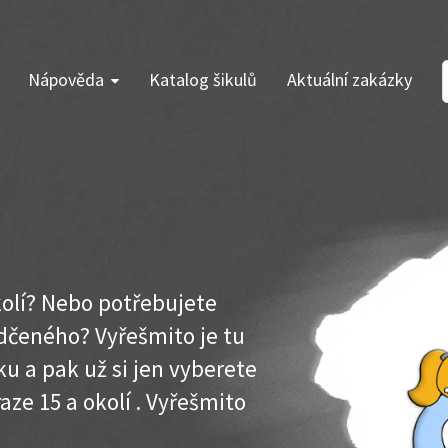
Nápověda
Katalog šikulů
Aktuální zakázky
okolí? Nebo potřebujete
dčeného? Vyřešmito je tu
u a pak už si jen vyberete
aze 15 a okolí . Vyřešmito