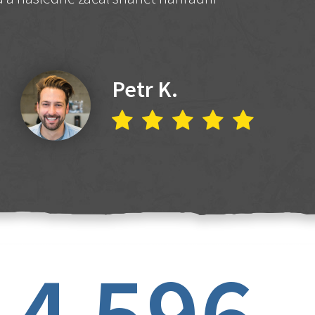
Petr K.
4 596