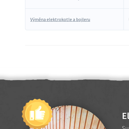
Výměna elektrokotle a bojleru
E
Su