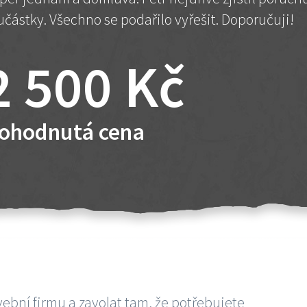
učástky. Všechno se podařilo vyřešit. Doporučuji!
2 500 Kč
ohodnutá cena
vební firmu a zavolat tam, že potřebujete