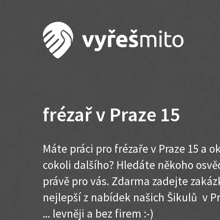
frézař v Praze 15
Máte práci pro frézaře v Praze 15 a 
cokoli dalšího? Hledáte někoho osvě
právě pro vás. Zdarma zadejte zakázk
nejlepší z nabídek našich Šikulů v Pr
... levněji a bez firem :-)