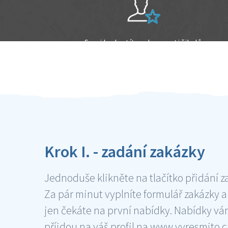
Sami hodnotíte schopnosti šikulů
Ověření šikulové
Krok I. - zadání zakázky
Jednoduše klikněte na tlačítko přidání z
Za pár minut vyplníte formulář zakázky a
jen čekáte na první nabídky. Nabídky v
příjdou na váš profil na www.vyresmito.cz