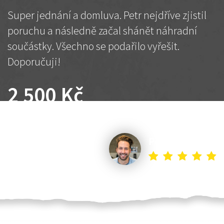
Super jednání a domluva. Petr nejdříve zjistil
poruchu a následně začal shánět náhradní
součástky. Všechno se podařilo vyřešit.
Doporučuji!
2 500 Kč
Dohodnutá cena
Petr K.