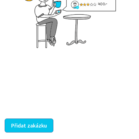
Krok III. - Hodnocení
Vybraný šikula vaše zadání po domluvě a v souladu s
jeho nabídkou vyřeší. Po splnění úkolu mu náleží
dohodnutá odměna. Zda proběhlo vše jak mělo, se
ostatní dozví z vašeho vzájemného hodnocení. A
máte vyřešeno :-)
Přidat zakázku