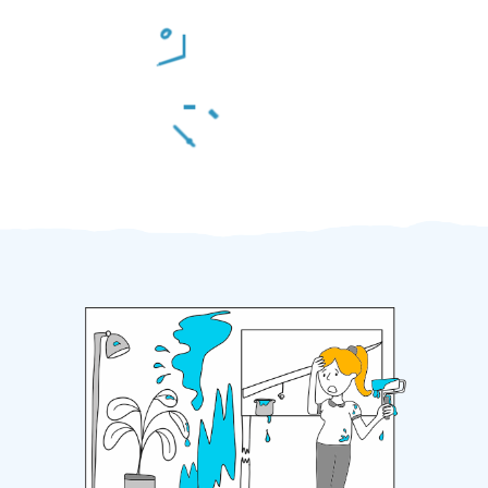
Odměna po práci
Za 2 minuty