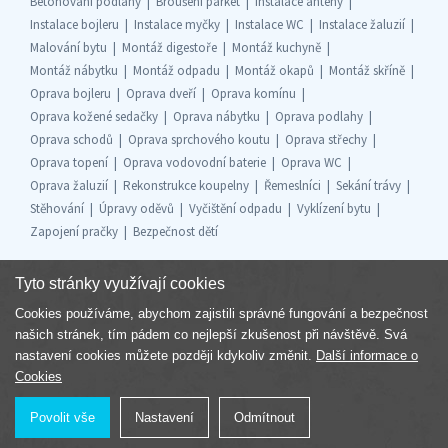
Betonování podlahy
Broušení parket
Instalace antény
Instalace bojleru
Instalace myčky
Instalace WC
Instalace žaluzií
Malování bytu
Montáž digestoře
Montáž kuchyně
Montáž nábytku
Montáž odpadu
Montáž okapů
Montáž skříně
Oprava bojleru
Oprava dveří
Oprava komínu
Oprava kožené sedačky
Oprava nábytku
Oprava podlahy
Oprava schodů
Oprava sprchového koutu
Oprava střechy
Oprava topení
Oprava vodovodní baterie
Oprava WC
Oprava žaluzií
Rekonstrukce koupelny
Řemeslníci
Sekání trávy
Stěhování
Úpravy oděvů
Vyčištění odpadu
Vyklízení bytu
Zapojení pračky
Bezpečnost dětí
Tyto stránky využívají cookies
Cookies používáme, abychom zajistili správné fungování a bezpečnost
Součást skupiny
našich stránek, tím pádem co nejlepší zkušenost při návštěvě. Svá
nastavení cookies můžete později kdykoliv změnit.
Další informace o
Cookies
Povolit vše
Nastavení
Odmítnout