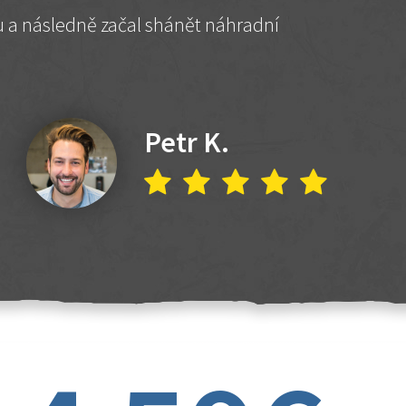
hu a následně začal shánět náhradní
Petr K.