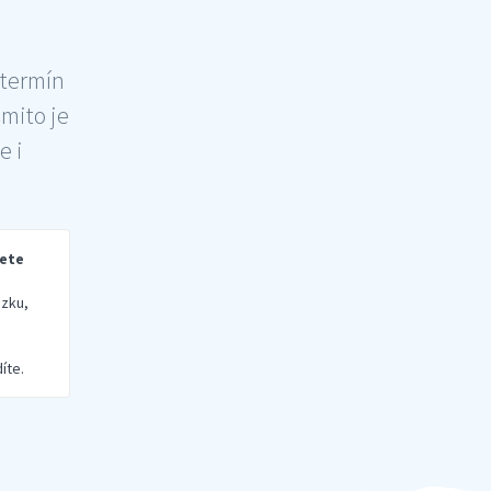
 termín
šmito je
e i
rete
zku,
íte.