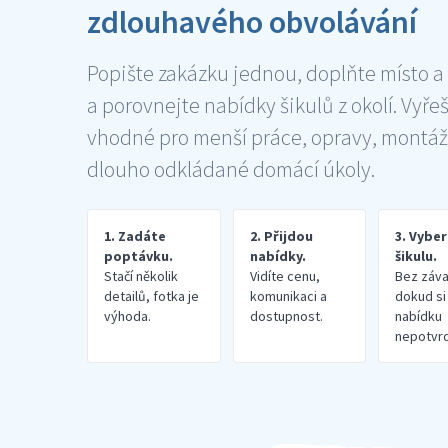
zdlouhavého obvolávání
Popište zakázku jednou, doplňte místo a
a porovnejte nabídky šikulů z okolí. Vyře
vhodné pro menší práce, opravy, montáž
dlouho odkládané domácí úkoly.
1. Zadáte
2. Přijdou
3. Vybe
poptávku.
nabídky.
šikulu.
Stačí několik
Vidíte cenu,
Bez záva
detailů, fotka je
komunikaci a
dokud si
výhoda.
dostupnost.
nabídku
nepotvrd