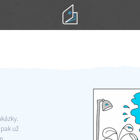
Práci hradíte po výkonu na místě
Odměna po práci
akázky.
 pak už
ám