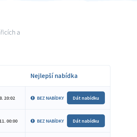
řicích a
Nejlepší nabídka
.8. 20:02
BEZ NABÍDKY
Dát nabídku
.11. 00:00
BEZ NABÍDKY
Dát nabídku