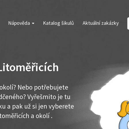
Nápověda
Katalog šikulů
Aktuální zakázky
Litoměřicích
 okolí? Nebo potřebujete
dčeného? Vyřešmito je tu
u a pak už si jen vyberete
toměřicích a okolí .