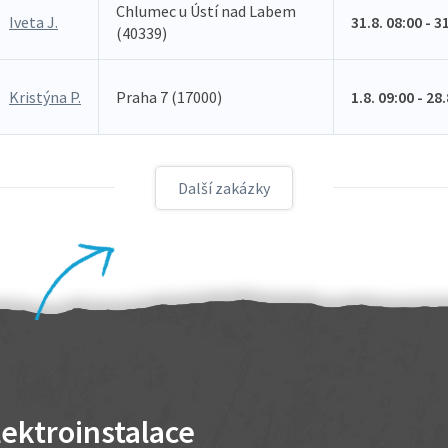
Chlumec u Ústí nad Labem
Iveta J.
31.8. 08:00 - 3
(40339)
Kristýna P.
Praha 7 (17000)
1.8. 09:00 - 28
Další zakázky
lektroinstalace