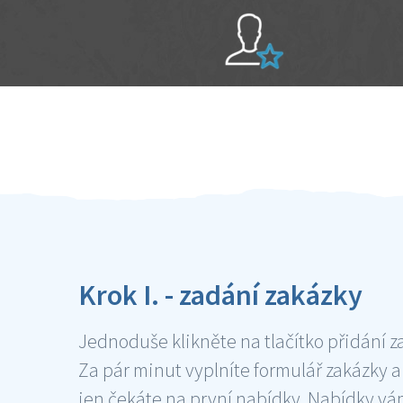
Sami hodnotíte schopnosti šikulů
Ověření šikulové
Krok I. - zadání zakázky
Jednoduše klikněte na tlačítko přidání z
Za pár minut vyplníte formulář zakázky a
jen čekáte na první nabídky. Nabídky v