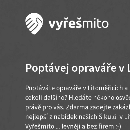
Poptávej opraváře v 
Poptáváte opraváře v Litoměřicích a
cokoli dalšího? Hledáte někoho osvě
právě pro vás. Zdarma zadejte zakázk
nejlepší z nabídek našich Šikulů v Li
Vyřešmito ... levněji a bez firem :-)