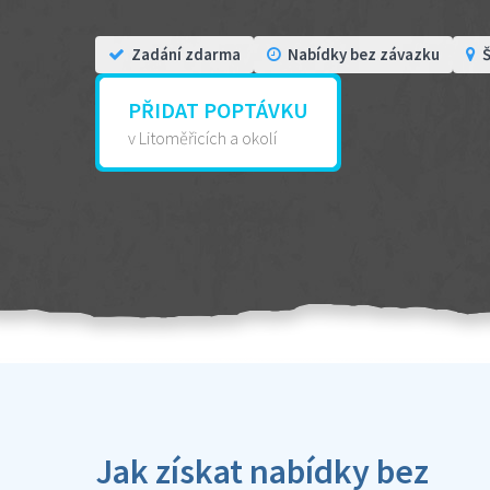
Zadání zdarma
Nabídky bez závazku
Š
PŘIDAT POPTÁVKU
v Litoměřicích a okolí
Jak získat nabídky bez