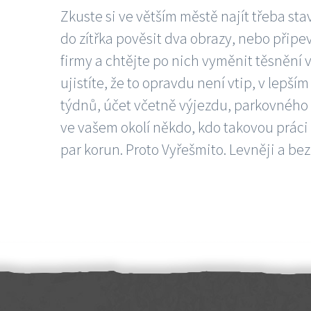
Zkuste si ve větším městě najít třeba sta
do zítřka pověsit dva obrazy, nebo připev
firmy a chtějte po nich vyměnit těsnění v
ujistíte, že to opravdu není vtip, v lepš
týdnů, účet včetně výjezdu, parkovného a
ve vašem okolí někdo, kdo takovou práci
par korun. Proto Vyřešmito. Levněji a bez