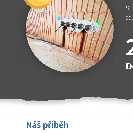
Su
so
D
Náš příběh