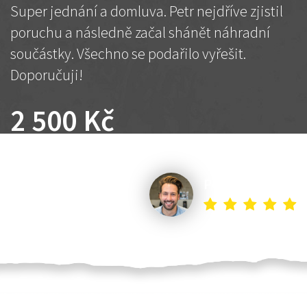
Super jednání a domluva. Petr nejdříve zjistil
poruchu a následně začal shánět náhradní
součástky. Všechno se podařilo vyřešit.
Doporučuji!
2 500 Kč
Dohodnutá cena
Petr K.