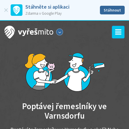
Stáhněte si aplikaci
Stáhnout
Zdarma v Google Play
Poptávej řemeslníky ve
Varnsdorfu