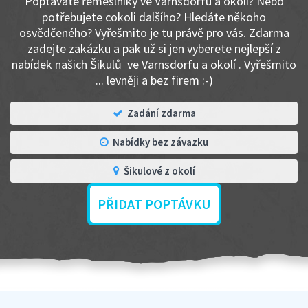
Poptáváte řemeslníky ve Varnsdorfu a okolí? Nebo
potřebujete cokoli dalšího? Hledáte někoho
osvědčeného? Vyřešmito je tu právě pro vás. Zdarma
zadejte zakázku a pak už si jen vyberete nejlepší z
nabídek našich Šikulů ve Varnsdorfu a okolí . Vyřešmito
... levněji a bez firem :-)
Zadání zdarma
Nabídky bez závazku
Šikulové z okolí
PŘIDAT POPTÁVKU