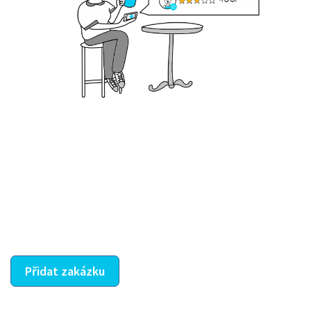
Krok III. - Hodnocení
Vybraný šikula vaše zadání po domluvě a v souladu s
jeho nabídkou vyřeší. Po splnění úkolu mu náleží
dohodnutá odměna. Zda proběhlo vše jak mělo, se
ostatní dozví z vašeho vzájemného hodnocení. A
máte vyřešeno :-)
Přidat zakázku