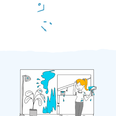
Odměna po práci
Za 2 minuty