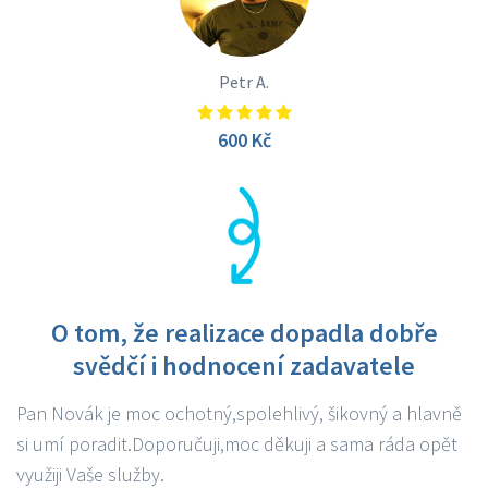
Petr A.
600 Kč
O tom, že realizace dopadla dobře
svědčí i hodnocení zadavatele
Pan Novák je moc ochotný,spolehlivý, šikovný a hlavně
si umí poradit.Doporučuji,moc děkuji a sama ráda opět
využiji Vaše služby.