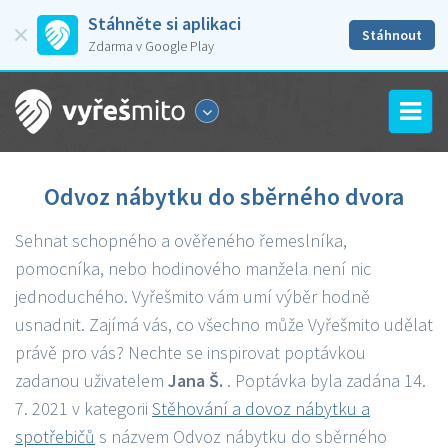
Stáhněte si aplikaci
Stáhnout
Zdarma v Google Play
Odvoz nábytku do sběrného dvora
Sehnat schopného a ověřeného řemeslníka,
pomocníka, nebo hodinového manžela není nic
jednoduchého. Vyřešmito vám umí výběr hodně
usnadnit. Zajímá vás, co všechno může Vyřešmito udělat
právě pro vás? Nechte se inspirovat poptávkou
zadanou uživatelem
Jana Š.
. Poptávka byla zadána 14.
7. 2021 v kategorii
Stěhování a dovoz nábytku a
spotřebičů
s názvem Odvoz nábytku do sběrného