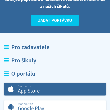
z našich šikulů.
ZADAT POPTÁVKU
Pro zadavatele
Pro šikuly
O portálu
Stáhnout v
App Store
Stáhnout na
Google Play