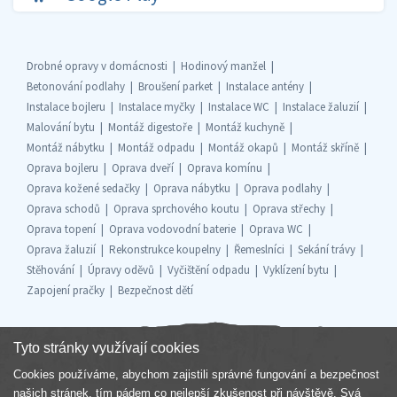
Drobné opravy v domácnosti
Hodinový manžel
Betonování podlahy
Broušení parket
Instalace antény
Instalace bojleru
Instalace myčky
Instalace WC
Instalace žaluzií
Malování bytu
Montáž digestoře
Montáž kuchyně
Montáž nábytku
Montáž odpadu
Montáž okapů
Montáž skříně
Oprava bojleru
Oprava dveří
Oprava komínu
Oprava kožené sedačky
Oprava nábytku
Oprava podlahy
Oprava schodů
Oprava sprchového koutu
Oprava střechy
Oprava topení
Oprava vodovodní baterie
Oprava WC
Oprava žaluzií
Rekonstrukce koupelny
Řemeslníci
Sekání trávy
Stěhování
Úpravy oděvů
Vyčištění odpadu
Vyklízení bytu
Zapojení pračky
Bezpečnost dětí
Tyto stránky využívají cookies
Cookies používáme, abychom zajistili správné fungování a bezpečnost
Součást skupiny
našich stránek, tím pádem co nejlepší zkušenost při návštěvě. Svá