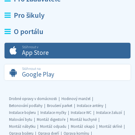
Pro šikuly
O portálu
Stáhnout v
App Store
Stáhnout na
Google Play
Drobné opravy v domácnosti
Hodinový manžel
Betonování podlahy
Broušení parket
Instalace antény
Instalace bojleru
Instalace myčky
Instalace WC
Instalace žaluzií
Malování bytu
Montáž digestoře
Montáž kuchyně
Montáž nábytku
Montáž odpadu
Montáž okapů
Montáž skříně
Oprava bojleru
Oprava dveří
Oprava komínu