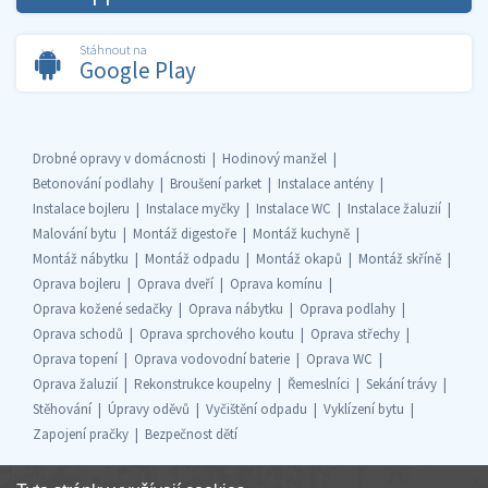
Stáhnout na
Google Play
Drobné opravy v domácnosti
Hodinový manžel
Betonování podlahy
Broušení parket
Instalace antény
Instalace bojleru
Instalace myčky
Instalace WC
Instalace žaluzií
Malování bytu
Montáž digestoře
Montáž kuchyně
Montáž nábytku
Montáž odpadu
Montáž okapů
Montáž skříně
Oprava bojleru
Oprava dveří
Oprava komínu
Oprava kožené sedačky
Oprava nábytku
Oprava podlahy
Oprava schodů
Oprava sprchového koutu
Oprava střechy
Oprava topení
Oprava vodovodní baterie
Oprava WC
Oprava žaluzií
Rekonstrukce koupelny
Řemeslníci
Sekání trávy
Stěhování
Úpravy oděvů
Vyčištění odpadu
Vyklízení bytu
Zapojení pračky
Bezpečnost dětí