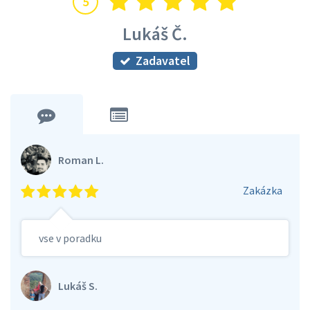
5
Lukáš Č.
Zadavatel
Roman L.
Zakázka
vse v poradku
Lukáš S.