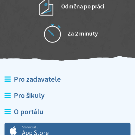
Odměna po práci
Za 2 minuty
Pro zadavatele
Pro šikuly
O portálu
Stáhnout v
App Store