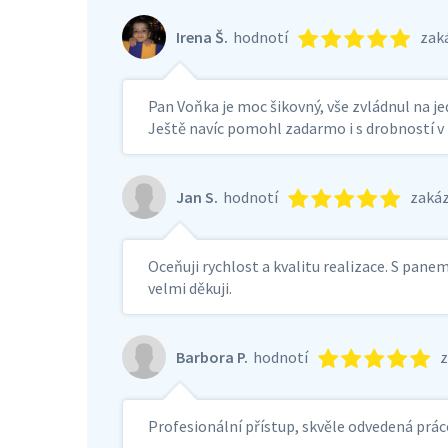
Irena Š.
hodnotí
zak
Pan Voňka je moc šikovný, vše zvládnul na je
Ještě navíc pomohl zadarmo i s drobností v k
Jan S.
hodnotí
zaká
Oceňuji rychlost a kvalitu realizace. S pa
velmi děkuji.
Barbora P.
hodnotí
Profesionální přístup, skvěle odvedená prá