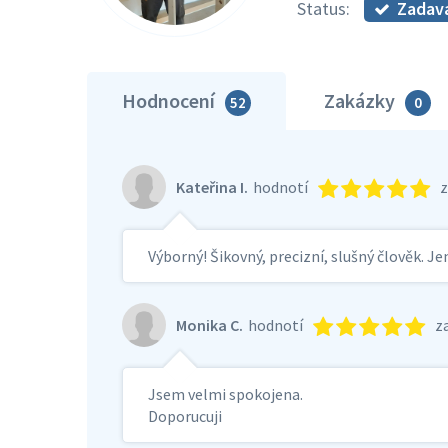
Zadav
Status:
Hodnocení
Zakázky
52
0
Kateřina I.
hodnotí
Výborný! Šikovný, precizní, slušný člověk. Je
Monika C.
hodnotí
z
Jsem velmi spokojena.
Doporucuji