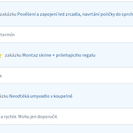
zakázku
Pověšení a zapojení led zrcadla, navrtání poličky do sprc
 termín
zakázku
Montaz skrine + prilehajiciho regalu
a.
ázku
Neodtéká umyvadlo v koupelně
 a rychle. Mohu jen doporučit.