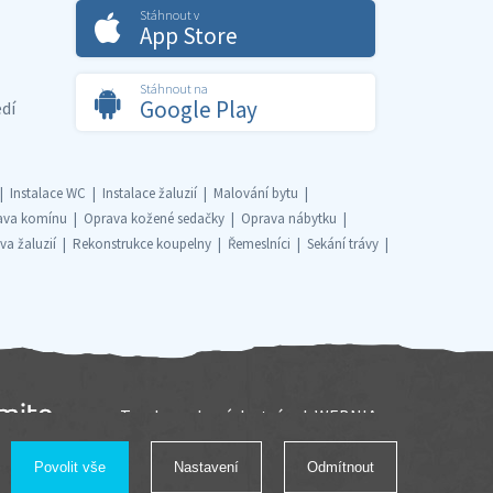
Stáhnout v
App Store
Stáhnout na
Google Play
dí
Instalace WC
Instalace žaluzií
Malování bytu
ava komínu
Oprava kožené sedačky
Oprava nábytku
va žaluzií
Rekonstrukce koupelny
Řemeslníci
Sekání trávy
Tvorba webových stránek
WEBNIA.cz
Povolit vše
Nastavení
Odmítnout