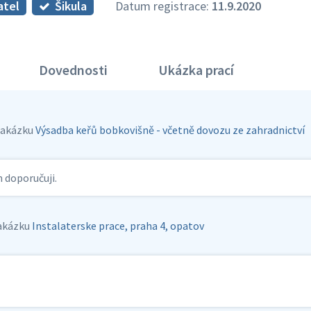
atel
Šikula
Datum registrace:
11.9.2020
Dovednosti
Ukázka prací
zakázku
Výsadba keřů bobkovišně - včetně dovozu ze zahradnictví
n doporučuji.
akázku
Instalaterske prace, praha 4, opatov