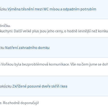
ázku
Výměna těsnění mezi WC mísou a odpadním potrubím
dničku.
uchyni. Další velké plus jsou jeho ceny, o hodně levnější než kon
zku
Natření zahradního domku
nem Voňkou byla bezproblémová komunikace. Vše na čem jsme se do
zakázku
Zkřížené posuvné dveře skříň Ikea
ce. Rozhodně doporučuji!