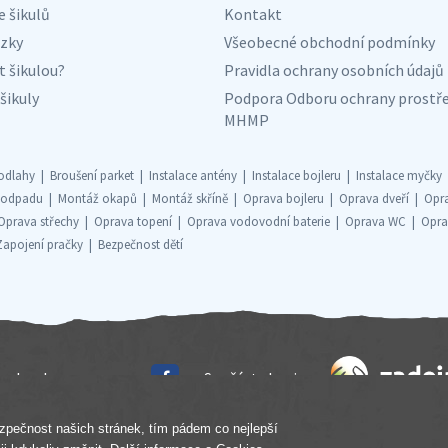
e šikulů
Kontakt
zky
Všeobecné obchodní podmínky
t šikulou?
Pravidla ochrany osobních údajů
šikuly
Podpora Odboru ochrany prostře
MHMP
odlahy
Broušení parket
Instalace antény
Instalace bojleru
Instalace myčky
 odpadu
Montáž okapů
Montáž skříně
Oprava bojleru
Oprava dveří
Opr
Oprava střechy
Oprava topení
Oprava vodovodní baterie
Oprava WC
Opra
Zapojení pračky
Bezpečnost dětí
echnology s.r.o.
Součást skupiny
zpečnost našich stránek, tím pádem co nejlepší