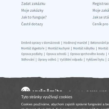
Zadat zakázku
Registrac
Moje zakázky
Moje zaká
Jak to funguje?
Jak se stá
Časté dotazy
Ceník pro 
Drobné opravy v domácnosti
Hodinový manžel
Betonování p
Montáž digestoře
Montáž kuchyně
Montáž nábytku
Montáž
Oprava podlahy
Oprava schodů
Oprava sprchového koutu
Stěhování
Úpravy oděvů
Vyčištění odpadu
Vyklízení bytu
Copyright © 2026, NOE t
Tyto stránky využívají cookies
Cookies používáme, abychom zajistili správné fungování a be