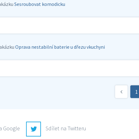
akázku
Sesroubovat komodicku
akázku
Oprava nestabilní baterie u dřezu vkuchyni
1
na Google
Sdílet na Twitteru