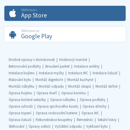
Stáhnout v
App Store
Stáhnout na
Google Play
Drobné opravy v domácnosti
Hodinový manžel
Betonování podlahy
Broušení parket
Instalace antény
Instalace bojleru
Instalace myčky
Instalace WC
Instalace žaluzií
Malování bytu
Montáž digestoře
Montáž kuchyně
Montáž nábytku
Montáž odpadu
Montáž okapů
Montáž skříně
Oprava bojleru
Oprava dveří
Oprava komínu
Oprava kožené sedačky
Oprava nábytku
Oprava podlahy
Oprava schodů
Oprava sprchového koutu
Oprava střechy
Oprava topení
Oprava vodovodní baterie
Oprava WC
Oprava žaluzií
Rekonstrukce koupelny
Řemeslníci
Sekání trávy
Stěhování
Úpravy oděvů
Vyčištění odpadu
Vyklízení bytu