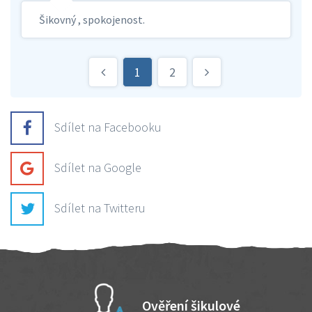
Šikovný , spokojenost.
1
2
Sdílet na Facebooku
Sdílet na Google
Sdílet na Twitteru
Ověření šikulové