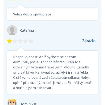
Velice dobra spoluprace
Kateřina I.
Zakázka
Nespokojenost. Aniž bychom se na tom
domluvili, poslal za sebe náhradu. Pán se s
obyčejným vrtáním trápil velmi dlouho, zrcadlo
přivrtal křivě. Narovnal to, až když jsem si řekla.
Čistě vymalovaná zeď zůstala ušmudlaná. Nebyl
úplně připravený, museli jsme použít můj vysavač
a musela jsem asistovat.
Dominik K.