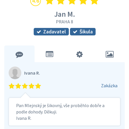
4.6
Jan M.
PRAHA 8
Zadavatel
Šikula
Ivana R.
Zakázka
Pan Mlejnský je šikovný, vše proběhlo dobře a
podle dohody. Děkuji.
Ivana R.