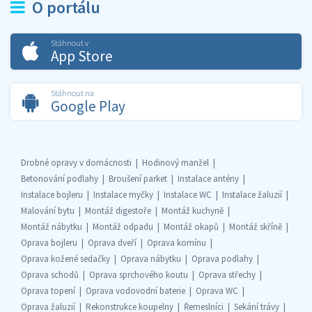
O portálu
Stáhnout v
App Store
Stáhnout na
Google Play
Drobné opravy v domácnosti
Hodinový manžel
Betonování podlahy
Broušení parket
Instalace antény
Instalace bojleru
Instalace myčky
Instalace WC
Instalace žaluzií
Malování bytu
Montáž digestoře
Montáž kuchyně
Montáž nábytku
Montáž odpadu
Montáž okapů
Montáž skříně
Oprava bojleru
Oprava dveří
Oprava komínu
Oprava kožené sedačky
Oprava nábytku
Oprava podlahy
Oprava schodů
Oprava sprchového koutu
Oprava střechy
Oprava topení
Oprava vodovodní baterie
Oprava WC
Oprava žaluzií
Rekonstrukce koupelny
Řemeslníci
Sekání trávy