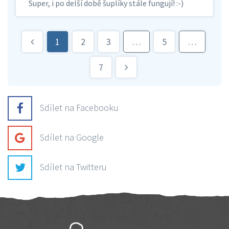
Super, i po delší době šuplíky stále fungují! :-)
1
2
3
…
5
…
7
Sdílet na Facebooku
Sdílet na Google
Sdílet na Twitteru