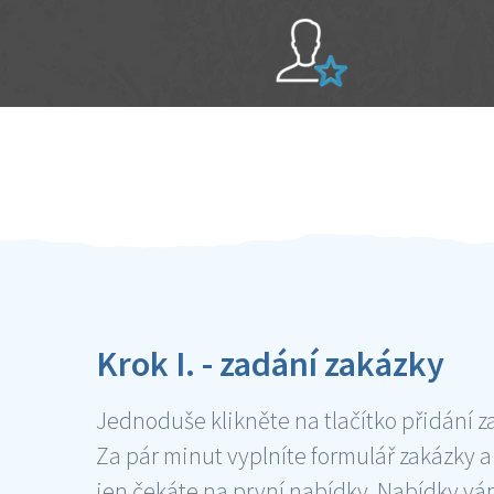
Sami hodnotíte schopnosti šikulů
Ověření šikulové
Krok I. - zadání zakázky
Jednoduše klikněte na tlačítko přidání z
Za pár minut vyplníte formulář zakázky a
jen čekáte na první nabídky. Nabídky v