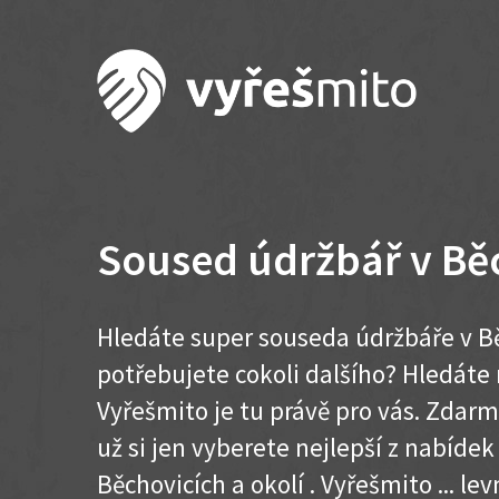
Soused údržbář v Bě
Hledáte super souseda údržbáře v Bě
potřebujete cokoli dalšího? Hledát
Vyřešmito je tu právě pro vás. Zdar
už si jen vyberete nejlepší z nabídek
Běchovicích a okolí . Vyřešmito ... levn