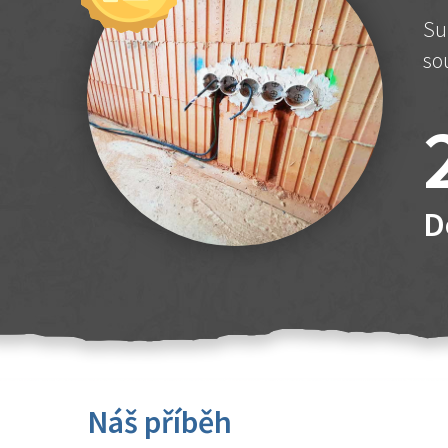
Su
so
D
Náš příběh