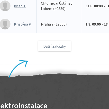
Chlumec u Ústí nad
Iveta J.
31.8. 08:00 - 3
Labem (40339)
Kristýna P.
Praha 7 (17000)
1.8. 09:00 - 28
Další zakázky
lektroinstalace