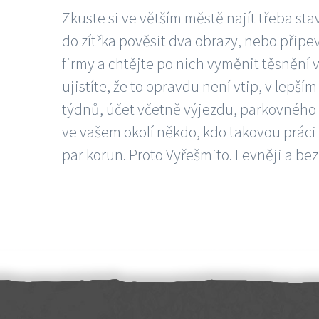
Zkuste si ve větším městě najít třeba sta
do zítřka pověsit dva obrazy, nebo připev
firmy a chtějte po nich vyměnit těsnění v
ujistíte, že to opravdu není vtip, v lepš
týdnů, účet včetně výjezdu, parkovného a
ve vašem okolí někdo, kdo takovou práci
par korun. Proto Vyřešmito. Levněji a bez