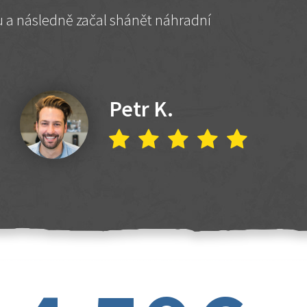
hu a následně začal shánět náhradní
Petr K.