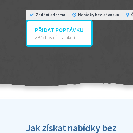
Zadání zdarma
Nabídky bez závazku
Š
PŘIDAT POPTÁVKU
v Běchovicích a okolí
Jak získat nabídky bez