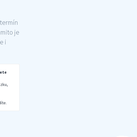
 termín
šmito je
e i
rete
zku,
íte.