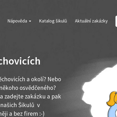
Nápověda
Katalog šikulů
Aktuální zakázky
chovicích
chovicích a okolí? Nebo
e někoho osvědčeného?
ma zadejte zakázku a pak
 našich Šikulů v
ěji a bez firem :-)