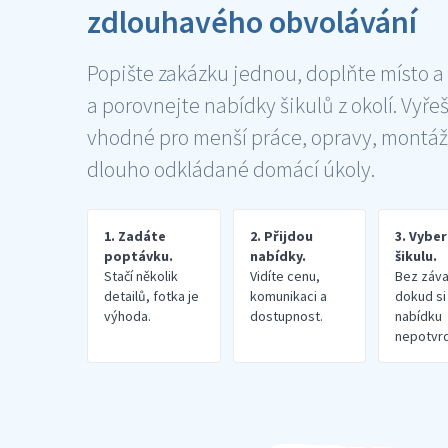
zdlouhavého obvolávání
Popište zakázku jednou, doplňte místo a
a porovnejte nabídky šikulů z okolí. Vyře
vhodné pro menší práce, opravy, montáž
dlouho odkládané domácí úkoly.
1. Zadáte
2. Přijdou
3. Vybe
poptávku.
nabídky.
šikulu.
Stačí několik
Vidíte cenu,
Bez záva
detailů, fotka je
komunikaci a
dokud si
výhoda.
dostupnost.
nabídku
nepotvrd