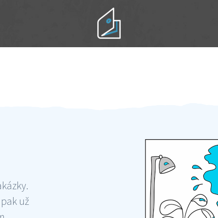
Práci hradíte po výkonu na místě
Odměna po práci
akázky.
 pak už
ám