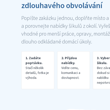
zdlouhavého obvolávání
Popište zakázku jednou, doplňte místo a
a porovnejte nabídky šikulů z okolí. Vyře
vhodné pro menší práce, opravy, montáž
dlouho odkládané domácí úkoly.
1. Zadáte
2. Přijdou
3. Vybe
poptávku.
nabídky.
šikulu.
Stačí několik
Vidíte cenu,
Bez záva
detailů, fotka je
komunikaci a
dokud si
výhoda.
dostupnost.
nabídku
nepotvrd