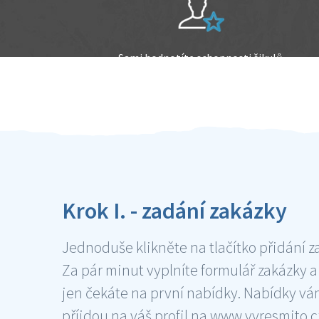
Sami hodnotíte schopnosti šikulů
Ověření šikulové
Krok I. - zadání zakázky
Jednoduše klikněte na tlačítko přidání z
Za pár minut vyplníte formulář zakázky a
jen čekáte na první nabídky. Nabídky v
příjdou na váš profil na www.vyresmito.cz