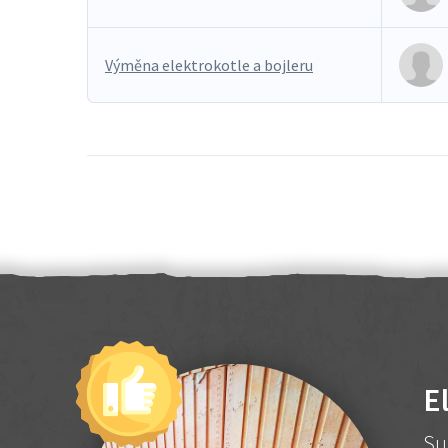
Výměna elektrokotle a bojleru
E
Su