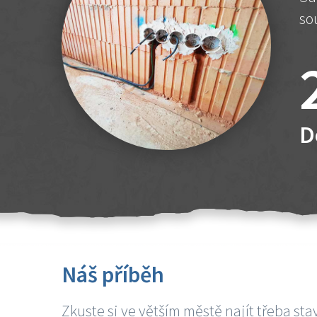
so
D
Náš příběh
Zkuste si ve větším městě najít třeba sta