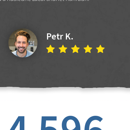
Petr K.
4 596