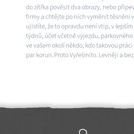
do zítřka pověsit dva obrazy, nebo připev
firmy a chtějte po nich vyměnit těsnění v
ujistíte, že to opravdu není vtip, v lepš
týdnů, účet včetně výjezdu, parkovného a
ve vašem okolí někdo, kdo takovou práci
par korun. Proto Vyřešmito. Levněji a bez