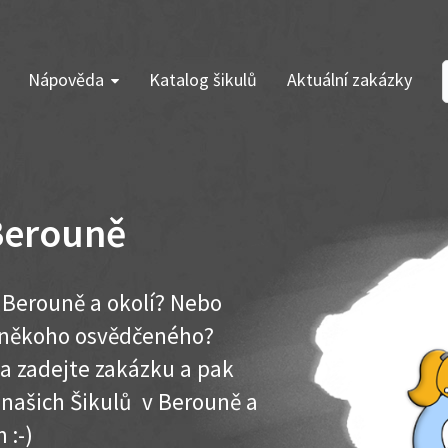
Nápověda
Katalog šikulů
Aktuální zakázky
Berouně
 Berouně a okolí? Nebo
e někoho osvědčeného?
ma zadejte zakázku a pak
k našich Šikulů v Berouně a
 :-)