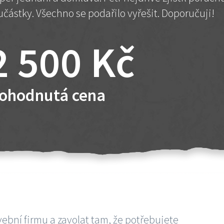
učástky. Všechno se podařilo vyřešit. Doporučuji!
2 500 Kč
ohodnutá cena
vební firmu a zavolat tam, že potřebujete