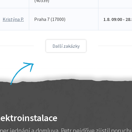
(40339)
Kristýna P.
Praha 7 (17000)
1.8. 09:00 - 28
Další zakázky
lektroinstalace
per jednání a domluva. Petr nejdříve zjistil poruc