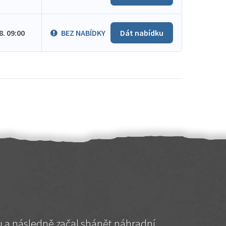
.8. 09:00
BEZ NABÍDKY
Dát nabídku
hu a následně začal shánět náhradní