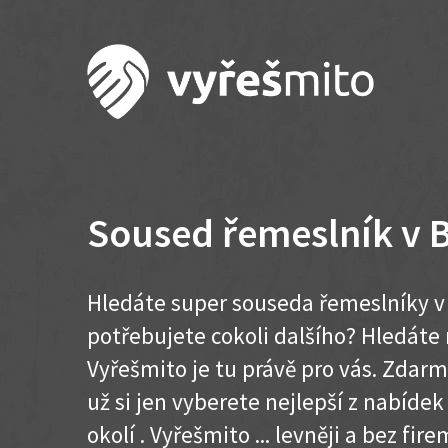
Soused řemeslník v 
Hledáte super souseda řemeslníky v
potřebujete cokoli dalšího? Hledát
Vyřešmito je tu právě pro vás. Zdar
už si jen vyberete nejlepší z nabíde
okolí . Vyřešmito ... levněji a bez firem