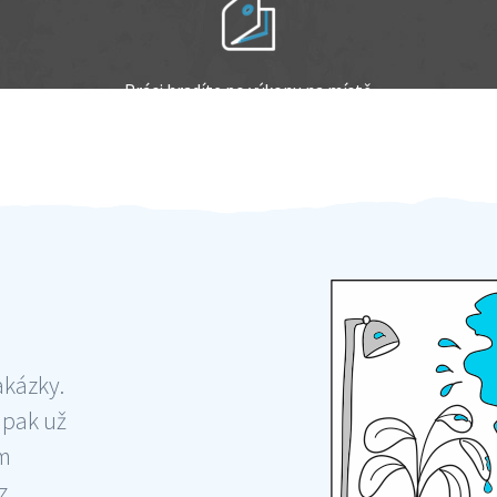
Práci hradíte po výkonu na místě
Odměna po práci
akázky.
 pak už
ám
 ,