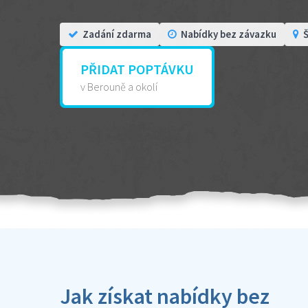
Zadání zdarma
Nabídky bez závazku
Š
PŘIDAT POPTÁVKU
v Berouně a okolí
Jak získat nabídky bez