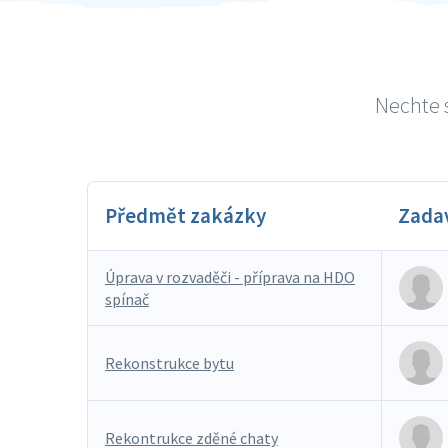
Nechte s
Předmět zakázky
Zada
Úprava v rozvaděči - příprava na HDO
spínač
Rekonstrukce bytu
Rekontrukce zděné chaty