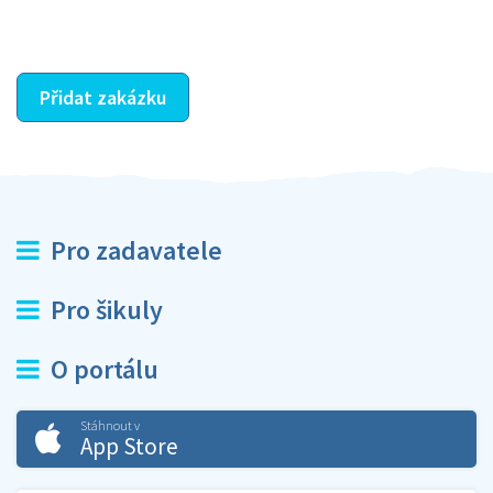
ostatní dozví z vašeho vzájemného hodnocení. A
máte vyřešeno :-)
Přidat zakázku
Pro zadavatele
Pro šikuly
O portálu
Stáhnout v
App Store