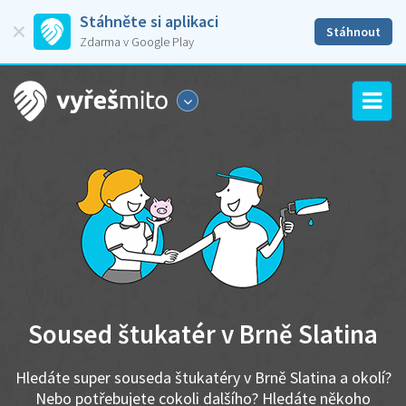
Stáhněte si aplikaci
Stáhnout
Zdarma v Google Play
Soused štukatér v Brně Slatina
Hledáte super souseda štukatéry v Brně Slatina a okolí?
Nebo potřebujete cokoli dalšího? Hledáte někoho