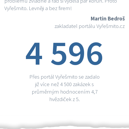
problému zvládne a rád si vydělá par korun. Proto
Vyřešmito. Levněji a bez firem!
Martin Bedroš
zakladatel portálu Vyřešmito.cz
4 596
Přes portál Vyřešmito se zadalo
již více než 4 500 zakázek s
průměrným hodnocením 4,7
hvězdiček z 5.