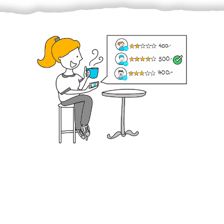
Krok III. - Hodnocení
Vybraný šikula vaše zadání po domluvě a v souladu s
jeho nabídkou vyřeší. Po splnění úkolu mu náleží
dohodnutá odměna. Zda proběhlo vše jak mělo, se