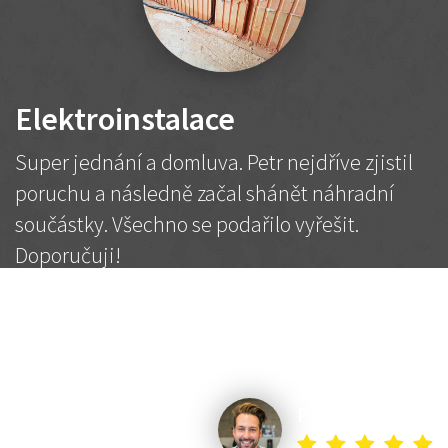
Elektroinstalace
Super jednání a domluva. Petr nejdříve zjistil
poruchu a následně začal shánět náhradní
součástky. Všechno se podařilo vyřešit.
Doporučuji!
2 500 Kč
Dohodnutá cena
Petr K.