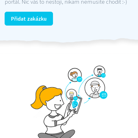
portál. Nic vás to nestojí, nikam nemusíte chodit :-)
Přidat zakázku