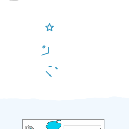
Ověření šikulové
Odměna po práci
Za 2 minuty