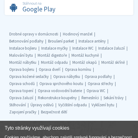
Stáhnout na
Google Play
Drobné opravy v domácnosti
Hodinový manžel
Betonování podlahy
Broušení parket
Instalace antény
Instalace bojleru
Instalace myčky
Instalace WC
Instalace žaluzií
Malování bytu
Montáž digestoře
Montáž kuchyně
Montáž nábytku
Montáž odpadu
Montáž okapů
Montáž skříně
Oprava bojleru
Oprava dveří
Oprava komínu
Oprava kožené sedačky
Oprava nábytku
Oprava podlahy
Oprava schodů
Oprava sprchového koutu
Oprava střechy
Oprava topení
Oprava vodovodní baterie
Oprava WC
Oprava žaluzií
Rekonstrukce koupelny
Řemeslníci
Sekání trávy
Stěhování
Úpravy oděvů
Vyčištění odpadu
Vyklízení bytu
Zapojení pračky
Bezpečnost dětí
Tyto stránky využívají cookies
Cookies používáme, abychom zajistili správné fungování a bezpečnost