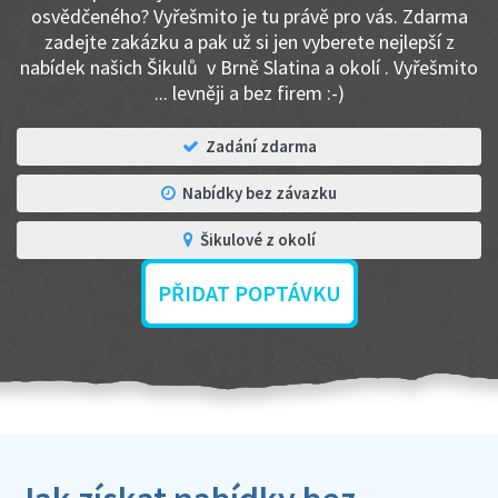
osvědčeného? Vyřešmito je tu právě pro vás. Zdarma
zadejte zakázku a pak už si jen vyberete nejlepší z
nabídek našich Šikulů v Brně Slatina a okolí . Vyřešmito
... levněji a bez firem :-)
Zadání zdarma
Nabídky bez závazku
Šikulové z okolí
PŘIDAT POPTÁVKU