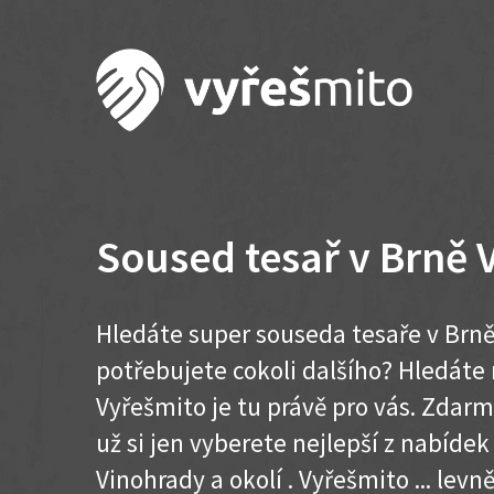
Soused tesař v Brně 
Hledáte super souseda tesaře v Brně
potřebujete cokoli dalšího? Hledát
Vyřešmito je tu právě pro vás. Zdar
už si jen vyberete nejlepší z nabídek
Vinohrady a okolí . Vyřešmito ... levně