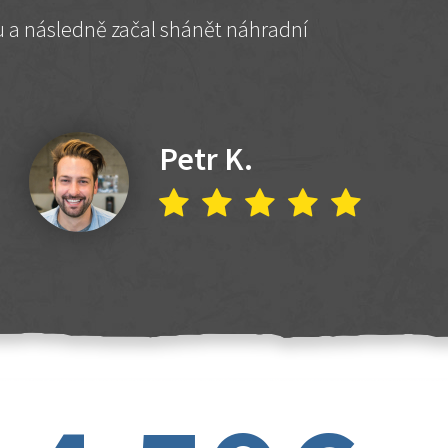
hu a následně začal shánět náhradní
Petr K.