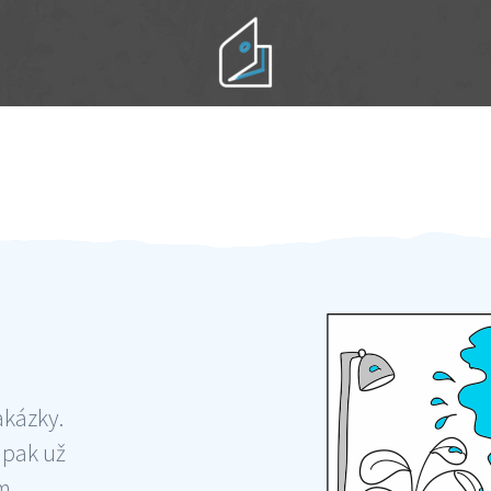
Práci hradíte po výkonu na místě
Odměna po práci
akázky.
 pak už
ám