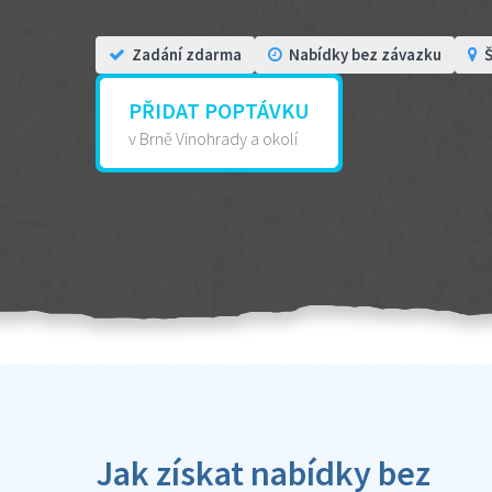
Zadání zdarma
Nabídky bez závazku
Š
PŘIDAT POPTÁVKU
v Brně Vinohrady a okolí
Jak získat nabídky bez