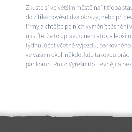
Zkuste si ve větším městě najít třeba sta
do zítřka pověsit dva obrazy, nebo připev
firmy a chtějte po nich vyměnit těsnění v
ujistíte, že to opravdu není vtip, v lepš
týdnů, účet včetně výjezdu, parkovného a
ve vašem okolí někdo, kdo takovou práci
par korun. Proto Vyřešmito. Levněji a bez