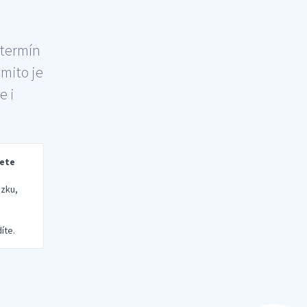
 termín
šmito je
e i
rete
zku,
íte.