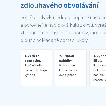
zdlouhavého obvolávání
Popište zakázku jednou, doplňte místo a
a porovnejte nabídky šikulů z okolí. Vyře
vhodné pro menší práce, opravy, montáž
dlouho odkládané domácí úkoly.
1. Zadáte
2. Přijdou
3. Vybe
poptávku.
nabídky.
šikulu.
Stačí několik
Vidíte cenu,
Bez záva
detailů, fotka je
komunikaci a
dokud si
výhoda.
dostupnost.
nabídku
nepotvrd