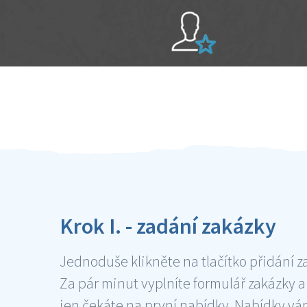
Sami hodnotíte schopnosti šikulů
Ověření šikulové
Krok I. - zadání zakázky
Jednoduše klikněte na tlačítko přidání z
Za pár minut vyplníte formulář zakázky a
jen čekáte na první nabídky. Nabídky v