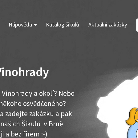
Nápověda
Katalog šikulů
Aktuální zakázky
Vinohrady
 Vinohrady a okolí? Nebo
e někoho osvědčeného?
ma zadejte zakázku a pak
 našich Šikulů v Brně
ji a bez firem :-)