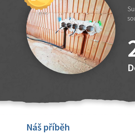
Su
so
D
Náš příběh