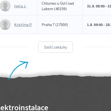
Chlumec u Ústí nad
Iveta J.
31.8. 08:00 - 3
Labem (40339)
Kristýna P.
Praha 7 (17000)
1.8. 09:00 - 28
Další zakázky
lektroinstalace