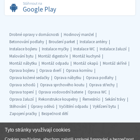
Stáhnout na
Google Play
Drobné opravy v domácnosti
Hodinový manžel
Betonování podlahy
Broušení parket
Instalace antény
Instalace bojleru
Instalace myčky
Instalace WC
Instalace žaluzií
Malování bytu
Montáž digestoře
Montáž kuchyně
Montáž nábytku
Montáž odpadu
Montáž okapů
Montáž skříně
Oprava bojleru
Oprava dveří
Oprava komínu
Oprava kožené sedačky
Oprava nábytku
Oprava podlahy
Oprava schodů
Oprava sprchového koutu
Oprava střechy
Oprava topení
Oprava vodovodní baterie
Oprava WC
Oprava žaluzií
Rekonstrukce koupelny
Řemeslníci
Sekání trávy
Stěhování
Úpravy oděvů
Vyčištění odpadu
Vyklízení bytu
Zapojení pračky
Bezpečnost dětí
Tyto stránky využívají cookies
Cookies používáme, abychom zajistili správné fungování a bezpečnost