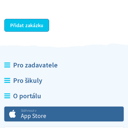
ostatní dozví z vašeho vzájemného hodnocení. A
máte vyřešeno :-)
Přidat zakázku
Pro zadavatele
Pro šikuly
O portálu
Stáhnout v
App Store