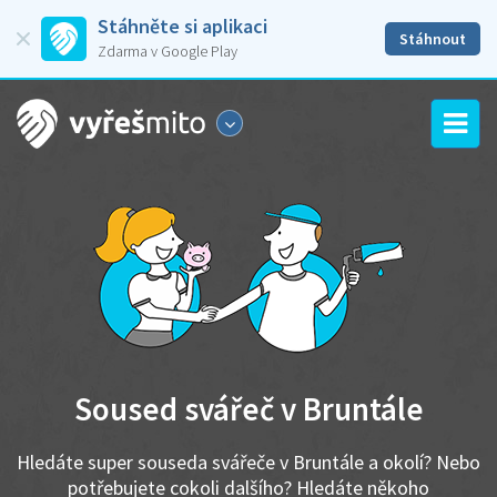
Stáhněte si aplikaci
Stáhnout
Zdarma v Google Play
Soused svářeč v Bruntále
Hledáte super souseda svářeče v Bruntále a okolí? Nebo
potřebujete cokoli dalšího? Hledáte někoho