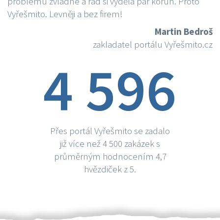
problému zvládne a rád si vydělá par korun. Proto
Vyřešmito. Levněji a bez firem!
Martin Bedroš
zakladatel portálu Vyřešmito.cz
4 596
Přes portál Vyřešmito se zadalo
již více než 4 500 zakázek s
průměrným hodnocením 4,7
hvězdiček z 5.