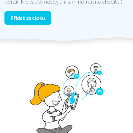
portál. Nic vás to nestojí, nikam nemusíte chodit :-)
Přidat zakázku