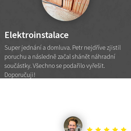
Elektroinstalace
Super jednání a domluva. Petr nejdříve zjistil
poruchu a následně začal shánět náhradní
součástky. Všechno se podařilo vyřešit.
Doporučuji!
2 500 Kč
Dohodnutá cena
Petr K.