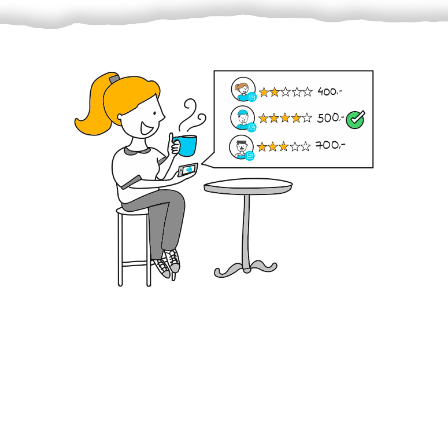
Krok III. - Hodnocení
Vybraný šikula vaše zadání po domluvě a v souladu s
jeho nabídkou vyřeší. Po splnění úkolu mu náleží
dohodnutá odměna. Zda proběhlo vše jak mělo, se