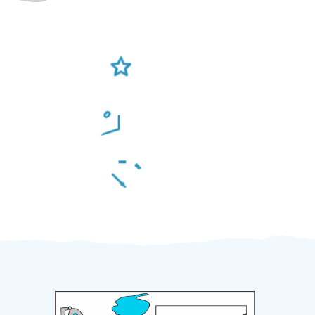
Ověření šikulové
Odměna po práci
Za 2 minuty