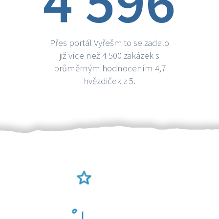
4 596
Přes portál Vyřešmito se zadalo
již více než 4 500 zakázek s
průměrným hodnocením 4,7
hvězdiček z 5.
Ověření šikulové
Odměna po práci