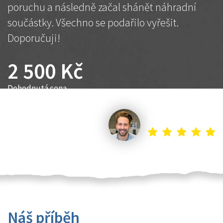
poruchu a následně začal shánět náhradní
součástky. Všechno se podařilo vyřešit.
Doporučuji!
2 500 Kč
Dohodnutá cena
Petr K.
Náš příběh