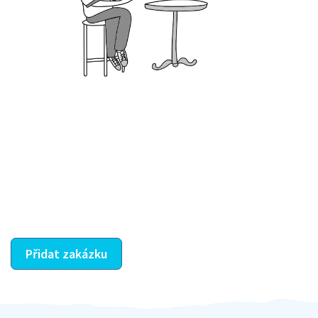
Krok III. - Hodnocení
Vybraný šikula vaše zadání po domluvě a v souladu s
jeho nabídkou vyřeší. Po splnění úkolu mu náleží
dohodnutá odměna. Zda proběhlo vše jak mělo, se
ostatní dozví z vašeho vzájemného hodnocení. A
máte vyřešeno :-)
Přidat zakázku