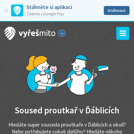
Stáhněte si aplikaci
Stáhnout
Zdarma v Google Play
Soused proutkař v Ďáblicích
Hledáte super souseda proutkaře v Ďáblicích a okolí?
Nebo potřebujete cokoli dalšího? Hledáte někoho