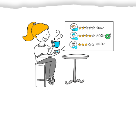
Krok III. - Hodnocení
Vybraný šikula vaše zadání po domluvě a v souladu s
jeho nabídkou vyřeší. Po splnění úkolu mu náleží
dohodnutá odměna. Zda proběhlo vše jak mělo, se