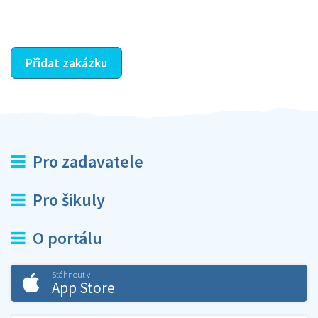
ostatní dozví z vašeho vzájemného hodnocení. A
máte vyřešeno :-)
Přidat zakázku
Pro zadavatele
Pro šikuly
O portálu
Stáhnout v
App Store