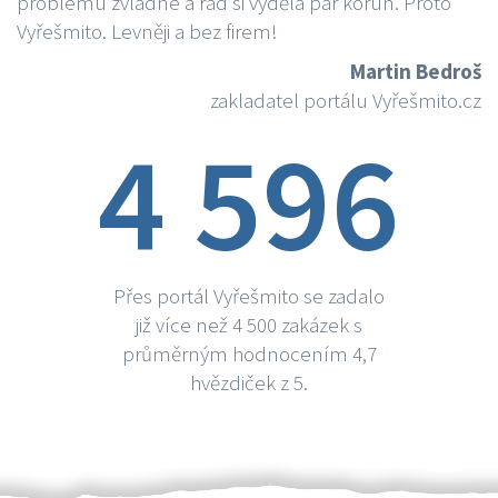
problému zvládne a rád si vydělá par korun. Proto
Vyřešmito. Levněji a bez firem!
Martin Bedroš
zakladatel portálu Vyřešmito.cz
4 596
Přes portál Vyřešmito se zadalo
již více než 4 500 zakázek s
průměrným hodnocením 4,7
hvězdiček z 5.