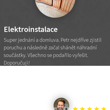
Elektroinstalace
Super jednání a domluva. Petr nejdříve zjistil
poruchu a následně začal shánět náhradní
součástky. Všechno se podařilo vyřešit.
Doporučuji!
2 500 Kč
Dohodnutá cena
Petr K.