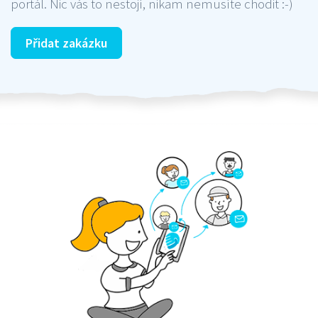
portál. Nic vás to nestojí, nikam nemusíte chodit :-)
Přidat zakázku