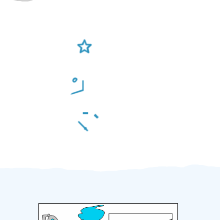
Ověření šikulové
Odměna po práci
Za 2 minuty