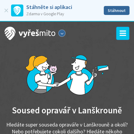
Stáhněte si aplikaci
Stáhnout
Zdarma v Google Play
Soused opravář v Lanškrouně
Hledáte super souseda opraváře v Lanškrouně a okolí?
Nebo potřebujete cokoli dalšího? Hledáte někoho