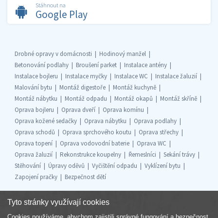
Stáhnout na
Google Play
Drobné opravy v domácnosti
Hodinový manžel
Betonování podlahy
Broušení parket
Instalace antény
Instalace bojleru
Instalace myčky
Instalace WC
Instalace žaluzií
Malování bytu
Montáž digestoře
Montáž kuchyně
Montáž nábytku
Montáž odpadu
Montáž okapů
Montáž skříně
Oprava bojleru
Oprava dveří
Oprava komínu
Oprava kožené sedačky
Oprava nábytku
Oprava podlahy
Oprava schodů
Oprava sprchového koutu
Oprava střechy
Oprava topení
Oprava vodovodní baterie
Oprava WC
Oprava žaluzií
Rekonstrukce koupelny
Řemeslníci
Sekání trávy
Stěhování
Úpravy oděvů
Vyčištění odpadu
Vyklízení bytu
Zapojení pračky
Bezpečnost dětí
Tyto stránky využívají cookies
Cookies používáme, abychom zajistili správné fungování a bezpečnost