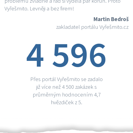
problému zvládne a rád si vydělá par korun. Proto
Vyřešmito. Levněji a bez firem!
Martin Bedroš
zakladatel portálu Vyřešmito.cz
4 596
Přes portál Vyřešmito se zadalo
již více než 4 500 zakázek s
průměrným hodnocením 4,7
hvězdiček z 5.