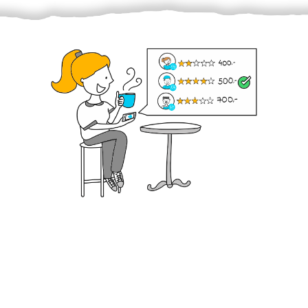
Krok III. - Hodnocení
Vybraný šikula vaše zadání po domluvě a v souladu s
jeho nabídkou vyřeší. Po splnění úkolu mu náleží
dohodnutá odměna. Zda proběhlo vše jak mělo, se