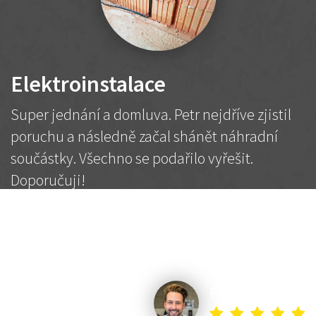
Elektroinstalace
Super jednání a domluva. Petr nejdříve zjistil
poruchu a následně začal shánět náhradní
součástky. Všechno se podařilo vyřešit.
Doporučuji!
2 500 Kč
Dohodnutá cena
Petr K.