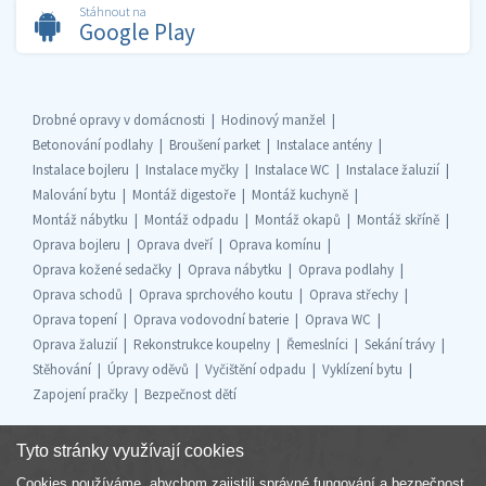
Stáhnout na
Google Play
Drobné opravy v domácnosti
Hodinový manžel
Betonování podlahy
Broušení parket
Instalace antény
Instalace bojleru
Instalace myčky
Instalace WC
Instalace žaluzií
Malování bytu
Montáž digestoře
Montáž kuchyně
Montáž nábytku
Montáž odpadu
Montáž okapů
Montáž skříně
Oprava bojleru
Oprava dveří
Oprava komínu
Oprava kožené sedačky
Oprava nábytku
Oprava podlahy
Oprava schodů
Oprava sprchového koutu
Oprava střechy
Oprava topení
Oprava vodovodní baterie
Oprava WC
Oprava žaluzií
Rekonstrukce koupelny
Řemeslníci
Sekání trávy
Stěhování
Úpravy oděvů
Vyčištění odpadu
Vyklízení bytu
Zapojení pračky
Bezpečnost dětí
Tyto stránky využívají cookies
Cookies používáme, abychom zajistili správné fungování a bezpečnost