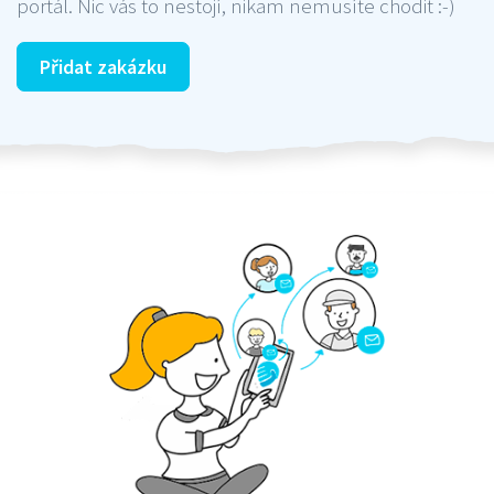
portál. Nic vás to nestojí, nikam nemusíte chodit :-)
Přidat zakázku