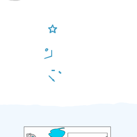
Ověření šikulové
Odměna po práci
Za 2 minuty