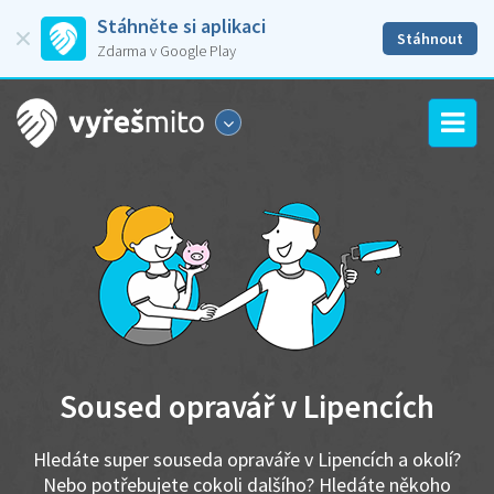
Stáhněte si aplikaci
Stáhnout
Zdarma v Google Play
Soused opravář v Lipencích
Hledáte super souseda opraváře v Lipencích a okolí?
Nebo potřebujete cokoli dalšího? Hledáte někoho