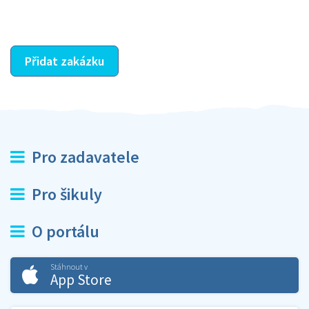
ostatní dozví z vašeho vzájemného hodnocení. A
máte vyřešeno :-)
Přidat zakázku
Pro zadavatele
Pro šikuly
O portálu
Stáhnout v
App Store