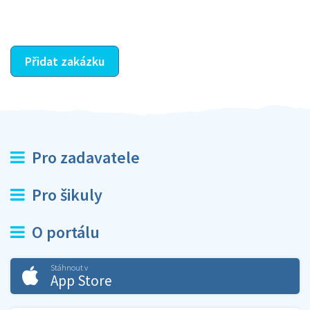
ostatní dozví z vašeho vzájemného hodnocení. A
máte vyřešeno :-)
Přidat zakázku
Pro zadavatele
Pro šikuly
O portálu
Stáhnout v
App Store