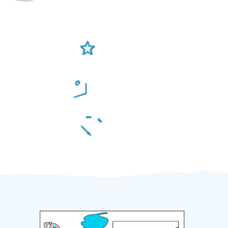
Ověření šikulové
Odměna po práci
Za 2 minuty