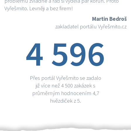
problému zvládne a rád si vydělá par korun. Proto
Vyřešmito. Levněji a bez firem!
Martin Bedroš
zakladatel portálu Vyřešmito.cz
4 596
Přes portál Vyřešmito se zadalo
již více než 4 500 zakázek s
průměrným hodnocením 4,7
hvězdiček z 5.