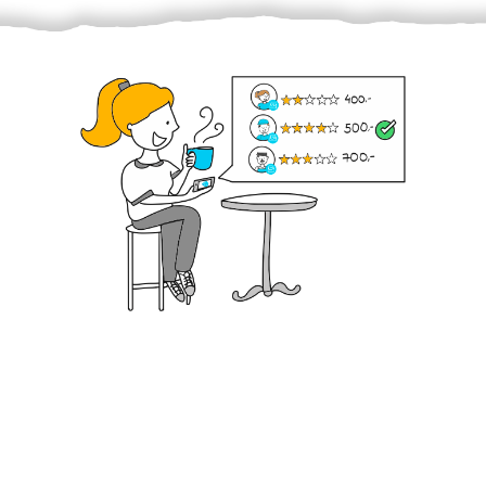
Krok III. - Hodnocení
Vybraný šikula vaše zadání po domluvě a v souladu s
jeho nabídkou vyřeší. Po splnění úkolu mu náleží
dohodnutá odměna. Zda proběhlo vše jak mělo, se