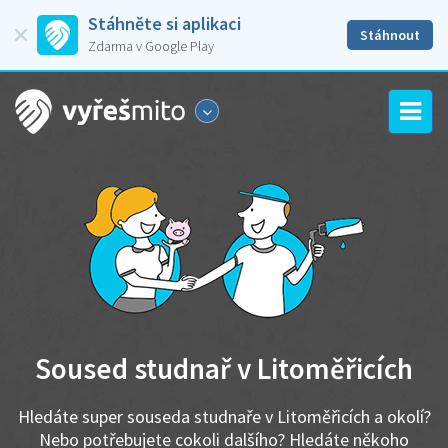
Stáhněte si aplikaci
Stáhnout
Zdarma v Google Play
Soused studnař v Litoměřicích
Hledáte super souseda studnaře v Litoměřicích a okolí?
Nebo potřebujete cokoli dalšího? Hledáte někoho