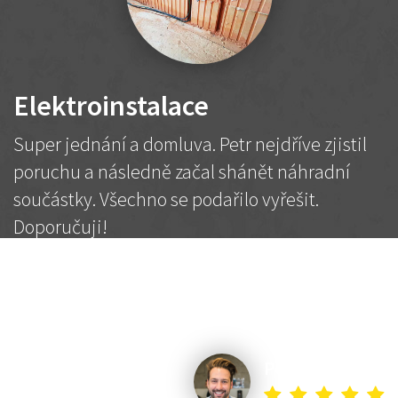
Elektroinstalace
Super jednání a domluva. Petr nejdříve zjistil
poruchu a následně začal shánět náhradní
součástky. Všechno se podařilo vyřešit.
Doporučuji!
2 500 Kč
Dohodnutá cena
Petr K.