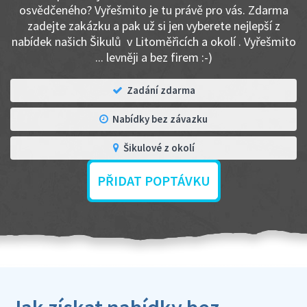
osvědčeného? Vyřešmito je tu právě pro vás. Zdarma
zadejte zakázku a pak už si jen vyberete nejlepší z
nabídek našich Šikulů v Litoměřicích a okolí . Vyřešmito
... levněji a bez firem :-)
Zadání zdarma
Nabídky bez závazku
Šikulové z okolí
PŘIDAT POPTÁVKU