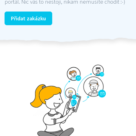
portál. Nic vás to nestojí, nikam nemusíte chodit :-)
Přidat zakázku