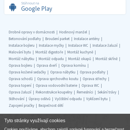
Stáhnout na
Google Play
Drobné opravy v domácnosti
Hodinový manžel
Betonování podlahy
Broušení parket
Instalace antény
Instalace bojleru
Instalace myčky
Instalace WC
Instalace žaluzií
Malování bytu
Montáž digestoře
Montáž kuchyně
Montáž nábytku
Montáž odpadu
Montáž okapů
Montáž skříně
Oprava bojleru
Oprava dveří
Oprava komínu
Oprava kožené sedačky
Oprava nábytku
Oprava podlahy
Oprava schodů
Oprava sprchového koutu
Oprava střechy
Oprava topení
Oprava vodovodní baterie
Oprava WC
Oprava žaluzií
Rekonstrukce koupelny
Řemeslníci
Sekání trávy
Stěhování
Úpravy oděvů
Vyčištění odpadu
Vyklízení bytu
Zapojení pračky
Bezpečnost dětí
Tyto stránky využívají cookies
Cookies používáme, abychom zajistili správné fungování a bezpečnost