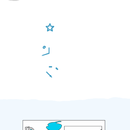
Ověření šikulové
Odměna po práci
Za 2 minuty