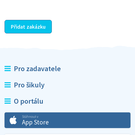
ostatní dozví z vašeho vzájemného hodnocení. A
máte vyřešeno :-)
Přidat zakázku
Pro zadavatele
Pro šikuly
O portálu
Stáhnout v
App Store