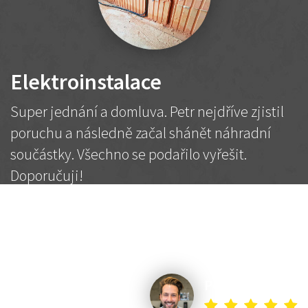
Elektroinstalace
Super jednání a domluva. Petr nejdříve zjistil
poruchu a následně začal shánět náhradní
součástky. Všechno se podařilo vyřešit.
Doporučuji!
2 500 Kč
Dohodnutá cena
Petr K.