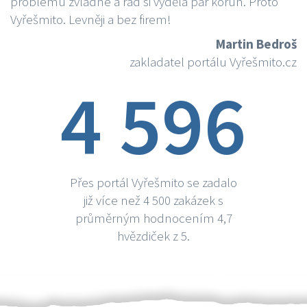
problému zvládne a rád si vydělá par korun. Proto
Vyřešmito. Levněji a bez firem!
Martin Bedroš
zakladatel portálu Vyřešmito.cz
4 596
Přes portál Vyřešmito se zadalo
již více než 4 500 zakázek s
průměrným hodnocením 4,7
hvězdiček z 5.