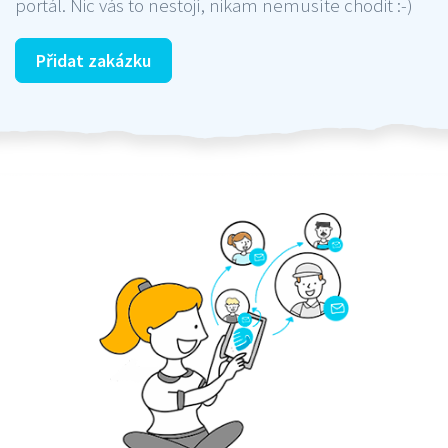
portál. Nic vás to nestojí, nikam nemusíte chodit :-)
Přidat zakázku