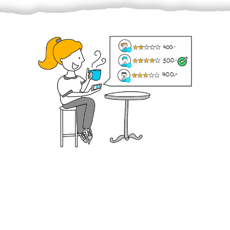
Krok III. - Hodnocení
Vybraný šikula vaše zadání po domluvě a v souladu s
jeho nabídkou vyřeší. Po splnění úkolu mu náleží
dohodnutá odměna. Zda proběhlo vše jak mělo, se