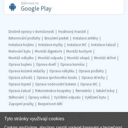
Stáhnout na
Google Play
Drobné opravy v domácnosti
Hodinový manžel
Betonování podlahy
Broušení parket
Instalace antény
Instalace bojleru
Instalace myčky
Instalace WC
Instalace žaluzií
Malování bytu
Montáž digestoře
Montáž kuchyně
Montáž nábytku
Montáž odpadu
Montáž okapů
Montáž skříně
Oprava bojleru
Oprava dveří
Oprava komínu
Oprava kožené sedačky
Oprava nábytku
Oprava podlahy
Oprava schodů
Oprava sprchového koutu
Oprava střechy
Oprava topení
Oprava vodovodní baterie
Oprava WC
Oprava žaluzií
Rekonstrukce koupelny
Řemeslníci
Sekání trávy
Stěhování
Úpravy oděvů
Vyčištění odpadu
Vyklízení bytu
Zapojení pračky
Bezpečnost dětí
Tyto stránky využívají cookies
Cookies používáme, abychom zajistili správné fungování a bezpečnost