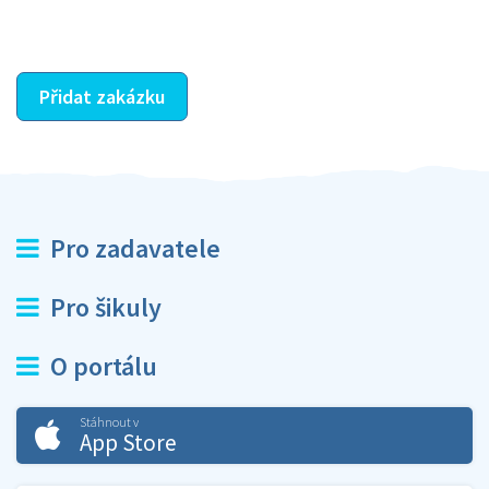
ostatní dozví z vašeho vzájemného hodnocení. A
máte vyřešeno :-)
Přidat zakázku
Pro zadavatele
Pro šikuly
O portálu
Stáhnout v
App Store