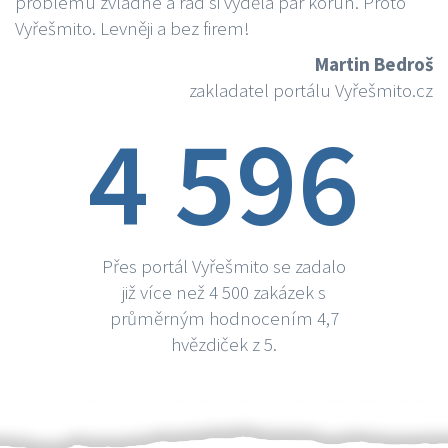
problému zvládne a rád si vydělá par korun. Proto
Vyřešmito. Levněji a bez firem!
Martin Bedroš
zakladatel portálu Vyřešmito.cz
4 596
Přes portál Vyřešmito se zadalo
již více než 4 500 zakázek s
průměrným hodnocením 4,7
hvězdiček z 5.