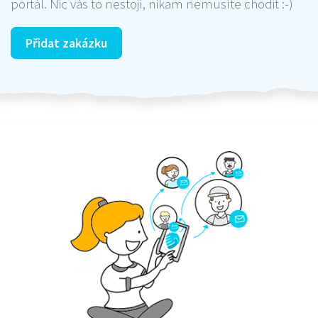
portál. Nic vás to nestojí, nikam nemusíte chodit :-)
Přidat zakázku