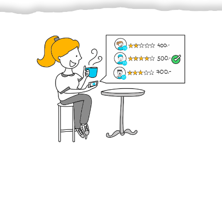
Krok III. - Hodnocení
Vybraný šikula vaše zadání po domluvě a v souladu s
jeho nabídkou vyřeší. Po splnění úkolu mu náleží
dohodnutá odměna. Zda proběhlo vše jak mělo, se