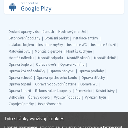
Stáhnout na
Google Play
Drobné opravy v domácnosti
Hodinový manžel
Betonování podlahy
Broušení parket
Instalace antény
Instalace bojleru
Instalace myčky
Instalace WC
Instalace žaluzií
Malování bytu
Montáž digestoře
Montáž kuchyně
Montáž nábytku
Montáž odpadu
Montáž okapů
Montáž skříně
Oprava bojleru
Oprava dveří
Oprava komínu
Oprava kožené sedačky
Oprava nábytku
Oprava podlahy
Oprava schodů
Oprava sprchového koutu
Oprava střechy
Oprava topení
Oprava vodovodní baterie
Oprava WC
Oprava žaluzií
Rekonstrukce koupelny
Řemeslníci
Sekání trávy
Stěhování
Úpravy oděvů
Vyčištění odpadu
Vyklízení bytu
Zapojení pračky
Bezpečnost dětí
Tyto stránky využívají cookies
Cookies používáme, abychom zajistili správné fungování a bezpečnost