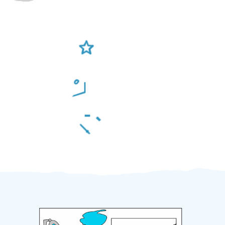
Ověření šikulové
Odměna po práci
Za 2 minuty