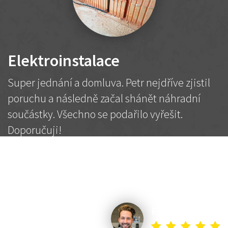
Elektroinstalace
Super jednání a domluva. Petr nejdříve zjistil
poruchu a následně začal shánět náhradní
součástky. Všechno se podařilo vyřešit.
Doporučuji!
2 500 Kč
Dohodnutá cena
Petr K.