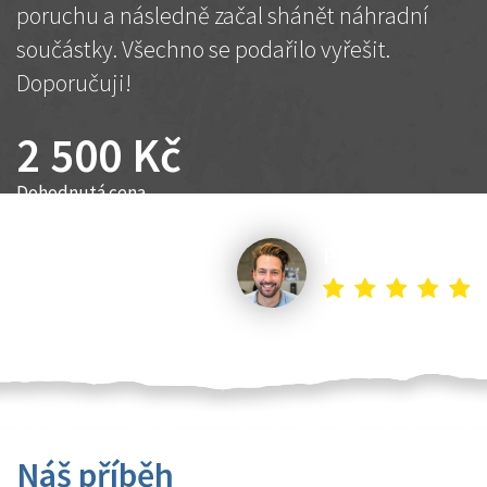
poruchu a následně začal shánět náhradní
součástky. Všechno se podařilo vyřešit.
Doporučuji!
2 500 Kč
Dohodnutá cena
Petr K.
Náš příběh