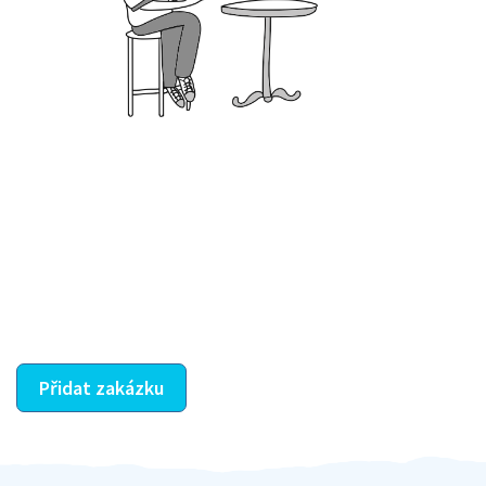
Krok III. - Hodnocení
Vybraný šikula vaše zadání po domluvě a v souladu s
jeho nabídkou vyřeší. Po splnění úkolu mu náleží
dohodnutá odměna. Zda proběhlo vše jak mělo, se
ostatní dozví z vašeho vzájemného hodnocení. A
máte vyřešeno :-)
Přidat zakázku