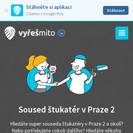
Stáhněte si aplikaci
Stáhnout
Zdarma v Google Play
Soused štukatér v Praze 2
Hledáte super souseda štukatéry v Praze 2 a okolí?
Nebo potřebujete cokoli dalšího? Hledáte někoho