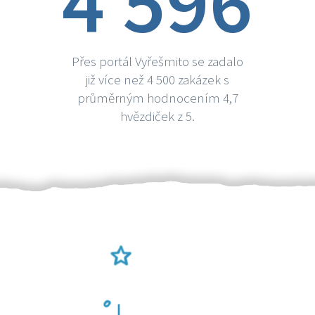
4 596
Přes portál Vyřešmito se zadalo
již více než 4 500 zakázek s
průměrným hodnocením 4,7
hvězdiček z 5.
Ověření šikulové
Odměna po práci