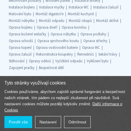
Betonování podlahy
Broušení parket
Instalace antény
Instalace bojleru
Instalace myčky
Instalace WC
Instalace žaluzií
Malování bytu
Montáž digestoře
Montáž kuchyně
Montáž nábytku
Montáž odpadu
Montáž okapů
Montáž skříně
Oprava bojleru
Oprava dveří
Oprava komínu
Oprava kožené sedačky
Oprava nábytku
Oprava podlahy
Oprava schodů
Oprava sprchového koutu
Oprava střechy
Oprava topení
Oprava vodovodní baterie
Oprava WC
Oprava žaluzií
Rekonstrukce koupelny
Řemeslníci
Sekání trávy
Stěhování
Úpravy oděvů
Vyčištění odpadu
Vyklízení bytu
Zapojení pračky
Bezpečnost dětí
Tyto stránky využívají cookies
Cookies používáme, abychom zajistili správné fungování a bezpečnost
Součást skupiny
našich stránek, tím pádem co nejlepší zkušenost při návštěvě. Svá
nastavení cookies můžete později kdykoliv změnit.
Další informace o
Cookies
Povolit vše
Nastavení
Odmítnout