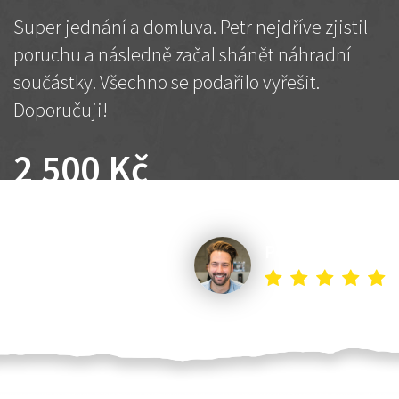
Super jednání a domluva. Petr nejdříve zjistil
poruchu a následně začal shánět náhradní
součástky. Všechno se podařilo vyřešit.
Doporučuji!
2 500 Kč
Dohodnutá cena
Petr K.