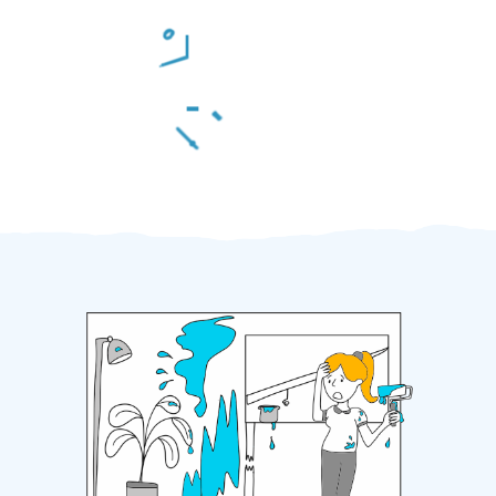
Odměna po práci
Za 2 minuty