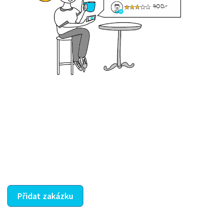
Krok III. - Hodnocení
Vybraný šikula vaše zadání po domluvě a v souladu s
jeho nabídkou vyřeší. Po splnění úkolu mu náleží
dohodnutá odměna. Zda proběhlo vše jak mělo, se
ostatní dozví z vašeho vzájemného hodnocení. A
máte vyřešeno :-)
Přidat zakázku