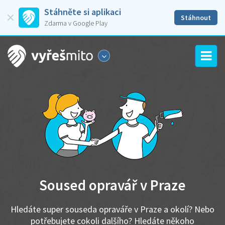
Stáhněte si aplikaci
Stáhnout
Zdarma v Google Play
Soused opravář v Praze
Hledáte super souseda opraváře v Praze a okolí? Nebo
potřebujete cokoli dalšího? Hledáte někoho